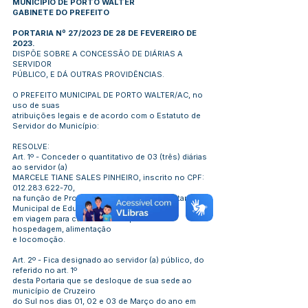
MUNICÍPIO DE PORTO WALTER
GABINETE DO PREFEITO
PORTARIA Nº 27/2023 DE 28 DE FEVEREIRO DE
2023.
DISPÕE SOBRE A CONCESSÃO DE DIÁRIAS A
SERVIDOR
PÚBLICO, E DÁ OUTRAS PROVIDÊNCIAS.
O PREFEITO MUNICIPAL DE PORTO WALTER/AC, no
uso de suas
atribuições legais e de acordo com o Estatuto de
Servidor do Município:
RESOLVE:
Art. 1º - Conceder o quantitativo de 03 (três) diárias
ao servidor (a)
MARCELE TIANE SALES PINHEIRO, inscrito no CPF:
012.283.622-70
,
na função de Protocolo e Arquivo da Secretaria
Municipal de Educação,
em viagem para custeio de despesas com
hospedagem, alimentação
e locomoção.
Art. 2º - Fica designado ao servidor (a) público, do
referido no art. 1º
desta Portaria que se desloque de sua sede ao
município de Cruzeiro
do Sul nos dias 01, 02 e 03 de Março do ano em