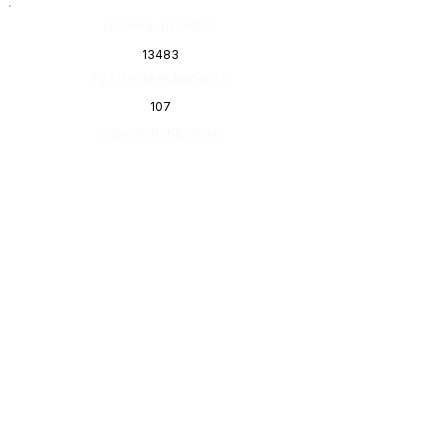
Número do Diário:
13483
Página da Publicação:
107
Data da Publicação:
1 de março de 2023
Órgão:
Gabinete do Prefeito
SERVIÇO DE ATENDIMENTO AO 
CIDADÃO (SIC) E OUVIDORIA