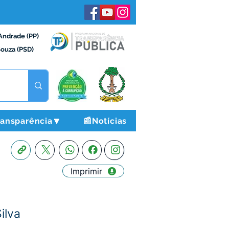
Andrade (PP)
Souza (PSD)
ransparência🔽
📰Notícias
Imprimir
ilva