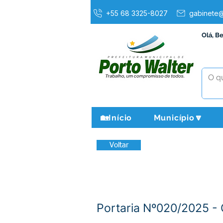
+55 68 3325-8027
gabinete@
Olá, B
🏡Início
Município🔽
Voltar
Portaria Nº020/2025 - 