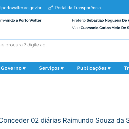
portowalter.ac.gov.br
Portal da Transparência
em-vindo a Porto Walter!
Prefeito
Sebastião Nogueira De 
Vice
Guarsonio Carlos Melo De 
Governo🔽
Serviços🔽
Publicações🔽
T
Conceder 02 diárias Raimundo Souza da S