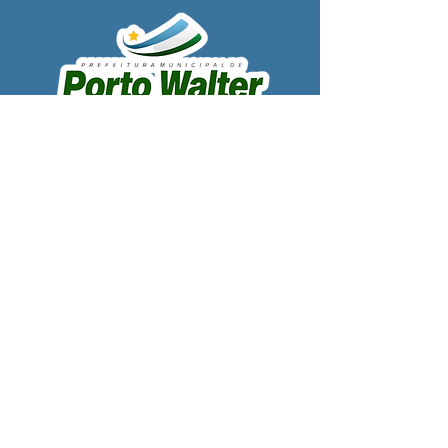
SERVIÇO DE ATENDIMENTO AO 
CIDADÃO (SIC) E OUVIDORIA
Prefeitura de Porto Walter - Estado do 
Acre
CNPJ 
63.603.625/0001-68
💻Acesso online: 
SIC 
| 
Fale Conosco
 | 
Ouvidoria
| 
Portal de Transparência
 | 
Mapa do Site
📱Fone: +55 (68) 99220-1969 - Macson 
Alves (Secretário de Gabinete)
🏢 
Rua Alfredo Sales, S/N, Centro, Porto 
Walter, Acre, Brasil
📅 Segunda a sexta, das 7h00 às 13h30