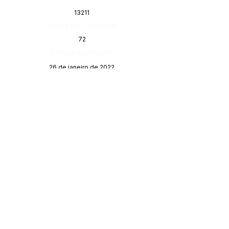
13211
Página da Publicação:
72
Data da Publicação:
26 de janeiro de 2022
Órgão:
Gabinete do Prefeito
SERVIÇO DE ATENDIMENTO AO 
CIDADÃO (SIC) E OUVIDORIA
Prefeitura de Porto Walter - Estado do 
Acre