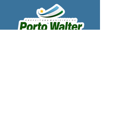
SERVIÇO DE ATENDIMENTO AO 
CIDADÃO (SIC) E OUVIDORIA
Prefeitura de Porto Walter - Estado do 
Acre
CNPJ 
63.603.625/0001-68
💻Acesso online: 
SIC 
| 
Fale Conosco
 | 
Ouvidoria
| 
Portal de Transparência
 | 
Mapa do Site
📱Fone: +55 (68) 99220-1969 - Macson 
Alves (Secretário de Gabinete)
🏢 
Rua Alfredo Sales, S/N, Centro, Porto 
Walter, Acre, Brasil
📅 Segunda a sexta, das 7h00 às 13h30