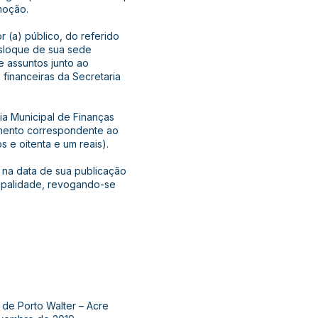
moção.
r (a) público, do referido
desloque de sua sede
de assuntos junto ao
 financeiras da Secretaria
ria Municipal de Finanças
gamento correspondente ao
s e oitenta e um reais).
or na data de sua publicação
cipalidade, revogando-se
 de Porto Walter – Acre