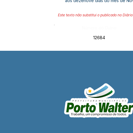
aos dezenove dias do mês de No
Este texto não substitui o publicado no Diário 
Número do Diário:
12684