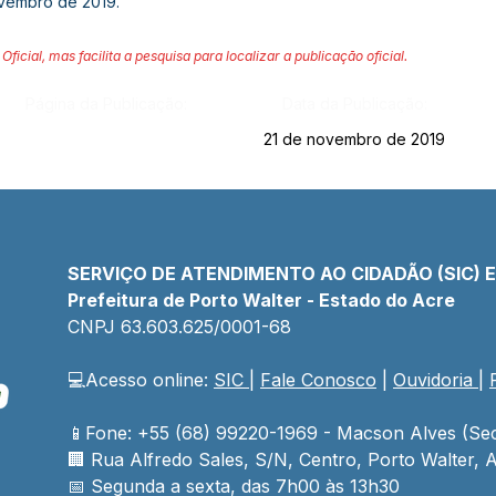
vembro de 2019.
Oficial, mas facilita a pesquisa para localizar a publicação oficial.
Página da Publicação:
Data da Publicação:
21 de novembro de 2019
SERVIÇO DE ATENDIMENTO AO CIDADÃO (SIC) 
Prefeitura de Porto Walter - Estado do Acre
CNPJ 
63.603.625/0001-68
💻Acesso online: 
SIC 
| 
Fale Conosco
 | 
Ouvidoria
| 
📱Fone: +55 (68) 99220-1969 - Macson Alves (Sec
🏢 
Rua Alfredo Sales, S/N, Centro, Porto Walter, A
📅 Segunda a sexta, das 7h00 às 13h30