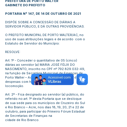
PREFEITURA DE PORTO WALTER
GABINETE DO PREFEITO
PORTARIA Nº 147, DE 14 DE OUTUBRO DE 2021
DISPÕE SOBRE A CONCESSÃO DE DIÁRIAS A
SERVIDOR PÚBLICO, E DÁ OUTRAS PROVIDÊNCIAS.
O PREFEITO MUNICIPAL DE PORTO WALTER/AC, no
uso de suas atribuições legais e de acordo com o
Estatuto de Servidor do Município:
RESOLVE:
Art. 1º - Conceder o quantitativo de 05 (cinco)
diárias ao servidor (a) MARIA JOSÉ FÉLIX DO
NASCIMENTO, inscrito no CPF nº
792.829.032-49
,
na função de Secretária Municipal de Finanças de
Porto Walter – Acre, em viagem para custeio de
despesas com hospedagem, alimentação e
locomoção.
Art. 2º - Fica designado ao servidor (a) público, do
referido no art. 1º desta Portaria que se desloque
de sua sede para os municípios de Cruzeiro do Sul
e Rio Branco – Acre, nos dias 18, 19, 20, 21 e 22 de
outubro, para participar do Primeiro Fórum Estadual
de Secretarias de Finanças na
cidade de Rio Branco.