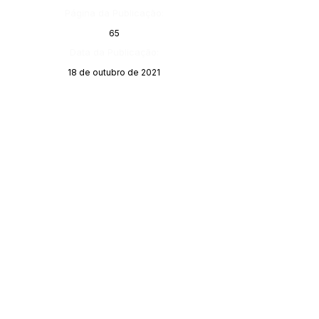
Página da Publicação:
65
Data da Publicação:
18 de outubro de 2021
Órgão:
Gabinete do Prefeito
SERVIÇO DE ATENDIMENTO AO 
CIDADÃO (SIC) E OUVIDORIA
Prefeitura de Porto Walter - Estado do 
Acre
CNPJ 
63.603.625/0001-68