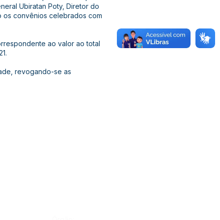
neral Ubiratan Poty, Diretor do
ão os convênios celebrados com
orrespondente ao valor ao total
21.
idade, revogando-se as
Órgão: