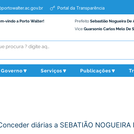
portowalter.ac.gov.br
Portal da Transparência
em-vindo a Porto Walter!
Prefeito
Sebastião Nogueira De 
Vice
Guarsonio Carlos Melo De 
Governo🔽
Serviços🔽
Publicações🔽
T
 - Conceder diárias a SEBATIÃO NOGUEIR