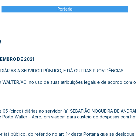
Portaria
R
TEMBRO DE 2021
IÁRIAS A SERVIDOR PÚBLICO, E DÁ OUTRAS PROVIDÊNCIAS.
ALTER/AC, no uso de suas atribuições legais e de acordo com o 
 de 05 (cinco) diárias ao servidor (a) SEBATIÃO NOGUEIRA DE ANDRA
de Porto Walter – Acre, em viagem para custeio de despesas com h
or (a) público, do referido no art. 1º desta Portaria que se desloqu