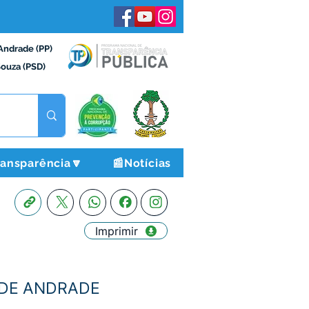
Andrade (PP)
Souza (PSD)
ransparência🔽
📰Notícias
Imprimir
A DE ANDRADE