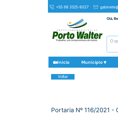
+55 68 3325-8027
gabinete@
Olá, B
🏡Início
Município🔽
Voltar
Portaria Nº 116/2021