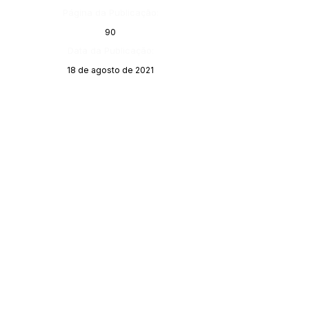
Página da Publicação:
90
Data da Publicação:
18 de agosto de 2021
Órgão:
Gabinete do Prefeito
SERVIÇO DE ATENDIMENTO AO 
CIDADÃO (SIC) E OUVIDORIA
Prefeitura de Porto Walter - Estado do 
Acre
CNPJ 
63.603.625/0001-68