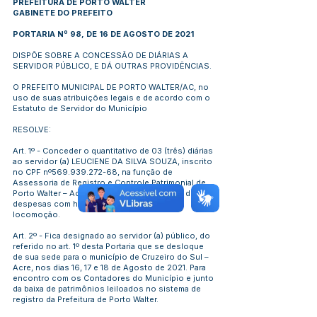
PREFEITURA DE PORTO WALTER
GABINETE DO PREFEITO
PORTARIA Nº 98, DE 16 DE AGOSTO DE 2021
DISPÕE SOBRE A CONCESSÃO DE DIÁRIAS A
SERVIDOR PÚBLICO, E DÁ OUTRAS PROVIDÊNCIAS.
O PREFEITO MUNICIPAL DE PORTO WALTER/AC, no
uso de suas atribuições legais e de acordo com o
Estatuto de Servidor do Município
RESOLVE:
Art. 1º - Conceder o quantitativo de 03 (três) diárias
ao servidor (a) LEUCIENE DA SILVA SOUZA, inscrito
no CPF nº569.939.272-68, na função de
Assessoria de Registro e Controle Patrimonial de
Porto Walter – Acre, em viagem para custeio de
despesas com hospedagem, alimentação e
locomoção.
Art. 2º - Fica designado ao servidor (a) público, do
referido no art. 1º desta Portaria que se desloque
de sua sede para o município de Cruzeiro do Sul –
Acre, nos dias 16, 17 e 18 de Agosto de 2021. Para
encontro com os Contadores do Município e junto
da baixa de patrimônios leiloados no sistema de
registro da Prefeitura de Porto Walter.