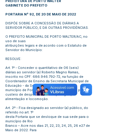
PREFEITURA DE PORTO WALTER
GABINETE DO PREFEITO
PORTARIA Nº 92, DE 20 DE MAIO DE 2022
DISPÕE SOBRE A CONCESSÃO DE DIÁRIAS A
SERVIDOR PÚBLICO, E DÁ OUTRAS PROVIDÊNCIAS.
O PREFEITO MUNICIPAL DE PORTO WALTER/AC, no
uso de suas
atribuições legais e de acordo com o Estatuto de
Servidor do Município:
RESOLVE:
Art. 1º - Conceder o quantitativo de 06 (seis)
diárias ao servidor (a) Roberto Magno Ramas,
inscrito no CPF:
686.946.792-72
, na função de
Coordenador de Ensino da Secretaria Municipal de
Educação - da Secretaria de Educação do
município de Porto Walter - Acre, em viagem para
custeio de despesas com hospedagem,
alimentação e locomoção.
Art. 2º - Fica designado ao servidor (a) público, do
referido no art. 1º
desta Portaria que se desloque de sua sede para o
município de Rio
Branco – Acre nos dias 21, 22, 23, 24, 25, 26 e27 de
Maio de 2022. Para