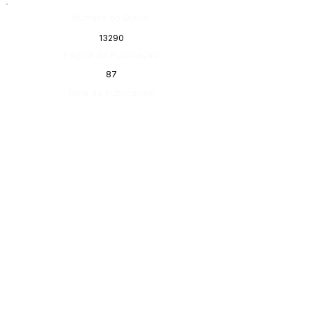
Número do Diário:
13290
Página da Publicação:
87
Data da Publicação:
23 de maio de 2022
Órgão:
Gabinete do Prefeito
SERVIÇO DE ATENDIMENTO AO 
CIDADÃO (SIC) E OUVIDORIA