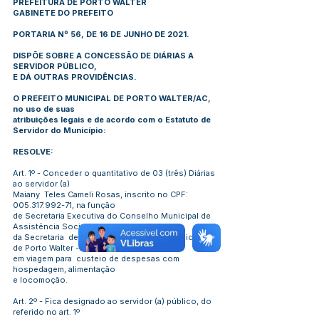
PREFEITURA DE PORTO WALTER
GABINETE DO PREFEITO
PORTARIA Nº 56, DE 16 DE JUNHO DE 2021.
DISPÕE SOBRE A CONCESSÃO DE DIÁRIAS A
SERVIDOR PÚBLICO,
E DÁ OUTRAS PROVIDÊNCIAS.
O PREFEITO MUNICIPAL DE PORTO WALTER/AC,
no uso de suas
atribuições legais e de acordo com o Estatuto de
Servidor do Município:
RESOLVE:
Art. 1º - Conceder o quantitativo de 03 (três) Diárias
ao servidor (a)
Maiany Teles Cameli Rosas, inscrito no CPF:
005.317.992-71
, na função
de Secretaria Executiva do Conselho Municipal de
Assistência Social
da Secretaria de Assistência Social do município
de Porto Walter - Acre,
em viagem para custeio de despesas com
hospedagem, alimentação
e locomoção.
Art. 2º - Fica designado ao servidor (a) público, do
referido no art. 1º