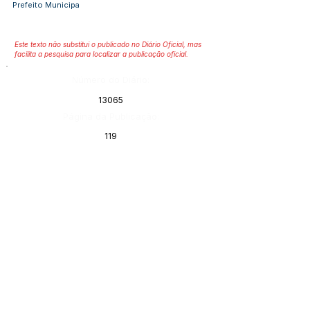
Prefeito Municipa
Este texto não substitui o publicado no Diário Oficial, mas
facilita a pesquisa para localizar a publicação oficial.
Número do Diário:
13065
Página da Publicação:
119
Data da Publicação:
17 de junho de 2021
Órgão:
Gabinete do Prefeito