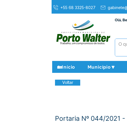
+55 68 3325-8027
gabinete@
Olá, B
🏡Início
Município🔽
Voltar
Portaria Nº 044/2021 -