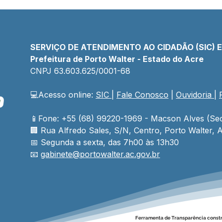
SERVIÇO DE ATENDIMENTO AO CIDADÃO (SIC) 
Prefeitura de Porto Walter - Estado do Acre
CNPJ 
63.603.625/0001-68
💻Acesso online: 
SIC 
| 
Fale Conosco
 | 
Ouvidoria
| 
📱Fone: +55 (68) 99220-1969 - Macson Alves (Sec
🏢 
Rua Alfredo Sales, S/N, Centro, Porto Walter, A
📅 Segunda a sexta, das 7h00 às 13h30
📧 
gabinete@
portowalter
.ac.gov.br
Ferramenta de Transparência const