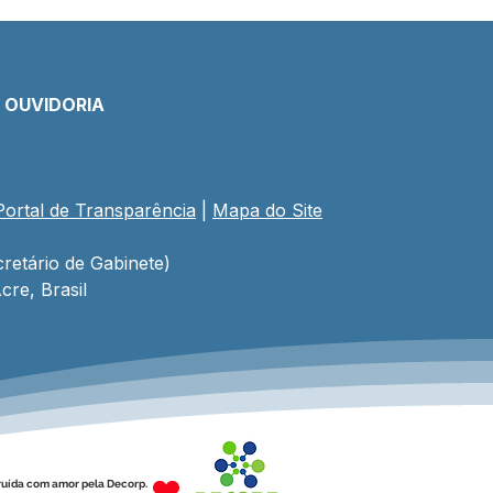
E OUVIDORIA
Portal de Transparência
 | 
Mapa do Site
retário de Gabinete)
cre, Brasil
ruída com amor pela Decorp.