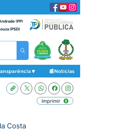
Andrade (PP)
Souza (PSD)
ransparência🔽
📰Notícias
Imprimir
da Costa