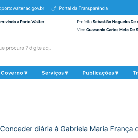
portowalter.ac.gov.br
Portal da Transparência
em-vindo a Porto Walter!
Prefeito
Sebastião Nogueira De 
Vice
Guarsonio Carlos Melo De 
Governo🔽
Serviços🔽
Publicações🔽
T
 Conceder diária à Gabriela Maria França 