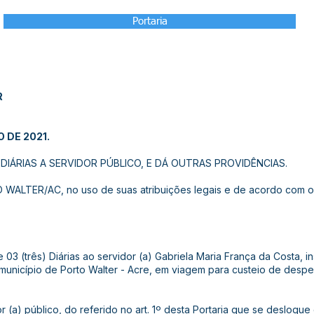
Portaria
R
 DE 2021.
IÁRIAS A SERVIDOR PÚBLICO, E DÁ OUTRAS PROVIDÊNCIAS.
ALTER/AC, no uso de suas atribuições legais e de acordo com o 
e 03 (três) Diárias ao servidor (a) Gabriela Maria França da Costa, i
 município de Porto Walter - Acre, em viagem para custeio de de
or (a) público, do referido no art. 1º desta Portaria que se desloqu