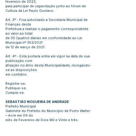
fevereiro de 2023,
para participar de capacitação junto ao fórum de
Cultura da Lei Paulo Gustavo.
Art. 3º - Fica autorizado a Secretaria Municipal de
Finanças desta
Prefeitura a realizar o pagamento correspondente
ao valor ao total
de 05 (quatro) diárias em conformidade ao Lei
Municipal nº 353/2021
de 12 de março de 2021.
Art. 4º - Esta portaria entra em vigor na data de sua
publicação com
afixação no átrio desta Municipalidade, revogando-
se as disposições
em contrário.
Registra-se;
Publique-se;
Cumpra-se;
SEBASTIÃO NOGUEIRA DE ANDRADE
Prefeito Municipal
Gabinete do Prefeito do Município de Porto Walter
– Acre em 09 do
mês de Fevereiro de Dois Mil e Vinte e três.