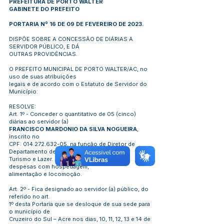
PREFEITURA DE PORTO WALTER
GABINETE DO PREFEITO
PORTARIA Nº 16 DE 09 DE FEVEREIRO DE 2023.
DISPÕE SOBRE A CONCESSÃO DE DIÁRIAS A
SERVIDOR PÚBLICO, E DÁ
OUTRAS PROVIDÊNCIAS.
O PREFEITO MUNICIPAL DE PORTO WALTER/AC, no
uso de suas atribuições
legais e de acordo com o Estatuto de Servidor do
Município:
RESOLVE:
Art. 1º - Conceder o quantitativo de 05 (cinco)
diárias ao servidor (a)
FRANCISCO MARDONIO DA SILVA NOGUEIRA
,
inscrito no
CPF:
014.272.632-05
, na função de Diretor de
Departamento de Cultura,
Turismo e Lazer. Em viagem para custeio de
despesas com hospedagem,
alimentação e locomoção.
Art. 2º - Fica designado ao servidor (a) público, do
referido no art.
1º desta Portaria que se desloque de sua sede para
o município de
Cruzeiro do Sul – Acre nos dias, 10, 11, 12, 13 e 14 de