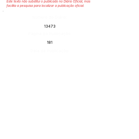
Este texto não substitui o publicado no Diário Oficial, mas
facilita a pesquisa para localizar a publicação oficial.
Número do Diário:
13473
Página da Publicação:
181
Data da Publicação:
10 de fevereiro de 2023
Órgão:
Gabinete do Prefeito
SERVIÇO DE ATENDIMENTO AO 