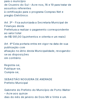
para o município
de Cruzeiro do Sul – Acre nos, 18 e 19 para tratar de
assuntos referentes
à certificação para o programa Compras Net e
pregão Eletrônico.
Art. 3º - Fica autorizada a Secretaria Municipal de
Finanças desta
Prefeitura a realizar o pagamento correspondente
ao valor total
de R$ 581,00 (quinhentos e oitenta e um reais).
Art. 4º Esta portaria entra em vigor na data de sua
publicação com
afixação no átrio desta Municipalidade, revogando-
se as disposições
em contrário.
Registra-se;
Publique-se;
Cumpra-se;
SEBASTIÃO NOGUEIRA DE ANDRADE
Prefeito Municipal
Gabinete do Prefeito do Município de Porto Walter
– Acre aos quinze
dias do mês de janeiro de Dois Mil e Vinte e um.