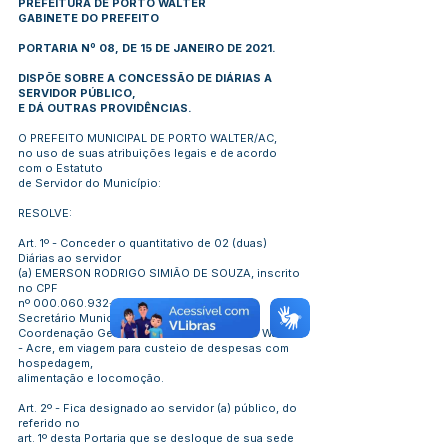
PREFEITURA DE PORTO WALTER
GABINETE DO PREFEITO
PORTARIA Nº 08, DE 15 DE JANEIRO DE 2021.
DISPÕE SOBRE A CONCESSÃO DE DIÁRIAS A
SERVIDOR PÚBLICO,
E DÁ OUTRAS PROVIDÊNCIAS.
O PREFEITO MUNICIPAL DE PORTO WALTER/AC,
no uso de suas atribuições legais e de acordo
com o Estatuto
de Servidor do Município:
RESOLVE:
Art. 1º - Conceder o quantitativo de 02 (duas)
Diárias ao servidor
(a) EMERSON RODRIGO SIMIÃO DE SOUZA, inscrito
no CPF
nº
000.060.932-30
, no cargo/função de
Secretário Municipal de Planejamento e
Coordenação Geral, Decreto 07/2021/Porto Walter
- Acre, em viagem para custeio de despesas com
hospedagem,
alimentação e locomoção.
Art. 2º - Fica designado ao servidor (a) público, do
referido no
art. 1º desta Portaria que se desloque de sua sede