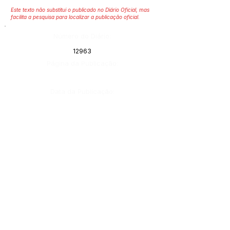
Este texto não substitui o publicado no Diário Oficial, mas
facilita a pesquisa para localizar a publicação oficial.
Número do Diário:
12963
Página da Publicação:
Data da Publicação:
19 de janeiro de 2021
Órgão:
Gabinete do Prefeito