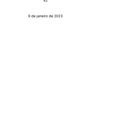
42
Data da Publicação:
9 de janeiro de 2023
Órgão:
Gabinete do Prefeito
SERVIÇO DE ATENDIMENTO AO 
CIDADÃO (SIC) E OUVIDORIA
Prefeitura de Porto Walter - Estado do 
Acre
CNPJ 
63.603.625/0001-68
💻Acesso online: 
SIC 
| 
Fale Conosco
 | 