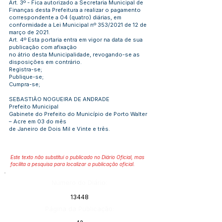
Art. 3º - Fica autorizado a Secretaria Municipal de
Finanças desta Prefeitura a realizar o pagamento
correspondente a 04 (quatro) diárias, em
conformidade a Lei Municipal nº 353/2021 de 12 de
março de 2021.
Art. 4º Esta portaria entra em vigor na data de sua
publicação com afixação
no átrio desta Municipalidade, revogando-se as
disposições em contrário.
Registra-se;
Publique-se;
Cumpra-se;
SEBASTIÃO NOGUEIRA DE ANDRADE
Prefeito Municipal
Gabinete do Prefeito do Município de Porto Walter
– Acre em 03 do mês
de Janeiro de Dois Mil e Vinte e três.
Este texto não substitui o publicado no Diário Oficial, mas
facilita a pesquisa para localizar a publicação oficial.
Número do Diário:
13448
Página da Publicação: