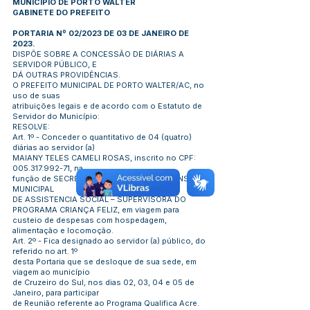
MUNICIPIO DE PORTO WALTER
GABINETE DO PREFEITO
PORTARIA Nº 02/2023 DE 03 DE JANEIRO DE
2023.
DISPÕE SOBRE A CONCESSÃO DE DIÁRIAS A
SERVIDOR PÚBLICO, E
DÁ OUTRAS PROVIDÊNCIAS.
O PREFEITO MUNICIPAL DE PORTO WALTER/AC, no
uso de suas
atribuições legais e de acordo com o Estatuto de
Servidor do Município:
RESOLVE:
Art. 1º - Conceder o quantitativo de 04 (quatro)
diárias ao servidor (a)
MAIANY TELES CAMELI ROSAS, inscrito no CPF:
005.317.992-71
, na
função de SECRETÁRIA EXECULTIVA DO CONSELHO
MUNICIPAL
DE ASSISTENCIA SOCIAL – SUPERVISORA DO
PROGRAMA CRIANÇA FELIZ, em viagem para
custeio de despesas com hospedagem,
alimentação e locomoção.
Art. 2º - Fica designado ao servidor (a) público, do
referido no art. 1º
desta Portaria que se desloque de sua sede, em
viagem ao município
de Cruzeiro do Sul, nos dias 02, 03, 04 e 05 de
Janeiro, para participar
de Reunião referente ao Programa Qualifica Acre.