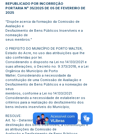
REPUBLICADO POR INCORREÇÃO
PORTARIA Nº 35/2025 DE 05 DE FEVEREIRO DE
2025
“Dispõe acerca da formação da Comissão de
Avaliação e
Desfazimento de Bens Públicos Inservíveis e a
nomeação de
seus membros.”
O PREFEITO DO MUNICÍPIO DE PORTO WALTER,
Estado do Acre, no uso das atribuições que lhe
são conferidas por lei.
Considerando o disposto na Lei no 14.133/2021 e
suas alterações; o Decreto no. 9.373/2018, e a Lei
Orgânica do Município de Porto
Walter; Considerando a necessidade da
constituição de uma Comissão de Avaliação e
Desfazimento de Bens Públicos e a nomeação de
seus
membros, conforme a Lei no 14.133/2021.
Considerando a necessidade de estabelecer os
critérios para a realização do desfazimento dos
bens imóveis inservíveis do Município;
RESOLVE:
Art. 1o - Determinar que as normas gerais sobre a
destinação dos bens inservíveis, a constituição e
as atribuições da Comissão de
Avaliação e Desfazimento de Bens Públicos,