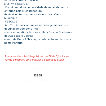
seus membros, conforme
a Lei nº 8.666/93.
Considerando a necessidade de estabelecer os
critérios para a realização do
desfazimento dos bens imóveis inservíveis do
Município;
RESOLVE:
Art. 1º - Determinar que as normas gerais sobre a
destinação dos bens inser
víveis, a constituição e as atribuições da Comissão
de Avaliação e Desfazi
mento de Bens Públicos, obedecerão ao disposto
nesta Portaria;
Este texto não substitui o publicado no Diário Oficial, mas
facilita a pesquisa para localizar a publicação oficial.
Número do Diário:
13958
Página da Publicação:
Data da Publicação:
6 de fevereiro de 2025