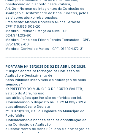
obedecerão ao disposto nesta Portaria;
Art. 2o - Nomear os Integrantes da Comissão de
Avaliação e Desfazimento de Bens Públicos, pelos
servidores abaixo relacionados:
Presidente: Manoel Donicélio Nunes Barbosa -
CPF: 716.885.602-20
Membro: Fredson França da Silva - CPF:
024.941.212-80
Membro: Francisco Erison Pereira Fernandes - CPF:
678.117.102-00
Membro: Genival de Matos - CPF: 014.194.172-31
---------------------------------------------------------
--------------
PORTARIA Nº 35/2025 DE 02 DE ABRIL DE 2025.
“Dispõe acerca da formação da Comissão de
Avaliação e Desfazimento de
Bens Públicos Inservíveis e a nomeação de seus
membros.”
O PREFEITO DO MUNICÍPIO DE PORTO WALTER,
Estado do Acre, no uso
das atribuições que lhe são conferidas por lei.
Considerando o disposto na Lei nº 14.133/2021 e
suas alterações; o Decreto
nº. 9.373/2018, e a Lei Orgânica do Município de
Porto Walter;
Considerando a necessidade da constituição de
uma Comissão de Avaliação
e Desfazimento de Bens Públicos e a nomeação de