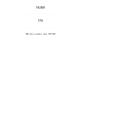
Número do Diário:
14289
Página da Publicação:
174
Data da Publicação:
18 de junho de 2026
Órgão:
SERVIÇO DE ATENDIMENTO AO 
CIDADÃO (SIC) E OUVIDORIA
Prefeitura de Porto Walter - Estado do 
Acre