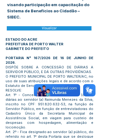
visando participação em capacitação do
Sistema de Benefícios ao Cidadão –
SIBEC.
Visualizar
ESTADO DO ACRE
PREFEITURA DE PORTO WALTER
GABINETE DO PREFEITO
PORTARIA Nº 167/2026 DE 16 DE JUNHO DE
2026.
DISPÕE SOBRE A CONCESSÃO DE DIÁRIAS A
SERVIDOR PÚBLICO, E DÁ OUTRAS PROVIDÊNCIAS.
O PREFEITO MUNICIPAL DE PORTO WALTER/AC, no
uso de suas atribuições legais e de acordo com o
Estatuto de Servidor do Município:
RESOLVE:
Art. 1º - Conceder o quantitativo de 05 (cinco)
diárias ao servidor (a) Raimunda Menezes da Silva,
inscrito no CPF:
951.820.632-53
, na função de
Servidor Público, em função de entrevistadoras do
Cadastro Único da Secretaria Municipal de
Assistência Social, em viagem para custeio de
despesas com hospedagem, alimentação e
locomoção.
Art. 2º - Fica designado ao servidor (a) público, do
referido no art. 1º desta Portaria que se desloque