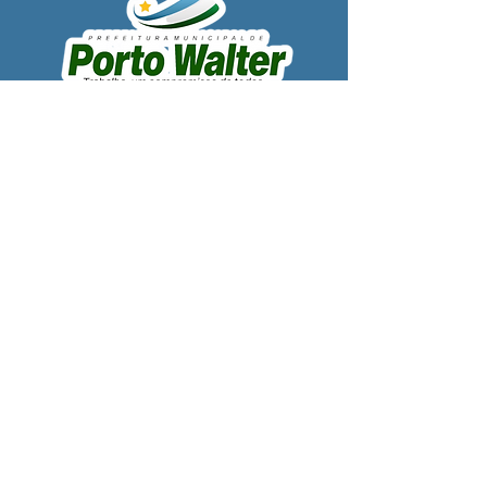
SERVIÇO DE ATENDIMENTO AO 
CIDADÃO (SIC) E OUVIDORIA
Prefeitura de Porto Walter - Estado do 
Acre
CNPJ 
63.603.625/0001-68
💻Acesso online: 
SIC 
| 
Fale Conosco
 | 
Ouvidoria
| 
Portal de Transparência
 | 
Mapa do Site
📱Fone: +55 (68) 99220-1969 - Macson 
Alves (Secretário de Gabinete)
🏢 
Rua Alfredo Sales, S/N, Centro, Porto 
Walter, Acre, Brasil
📅 Segunda a sexta, das 7h00 às 13h30
📧 
gabinete@
portowalter
.ac.gov.br