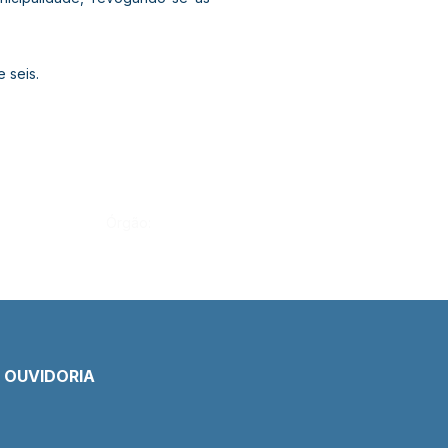
 seis.
Órgão:
E OUVIDORIA