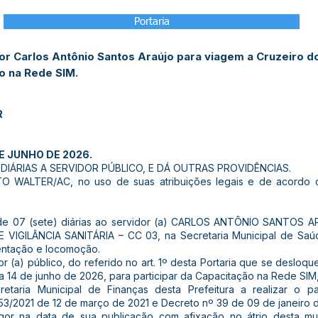
Portaria
or Carlos Antônio Santos Araújo para viagem a Cruzeiro do
o na Rede SIM.
R
E JUNHO DE 2026.
IÁRIAS A SERVIDOR PÚBLICO, E DÁ OUTRAS PROVIDÊNCIAS.
 WALTER/AC, no uso de suas atribuições legais e de acordo c
o de 07 (sete) diárias ao servidor (a) CARLOS ANTÔNIO SANTOS AR
IGILÂNCIA SANITÁRIA – CC 03, na Secretaria Municipal de Saúd
ntação e locomoção.
or (a) público, do referido no art. 1º desta Portaria que se deslo
8 a 14 de junho de 2026, para participar da Capacitação na Rede S
cretaria Municipal de Finanças desta Prefeitura a realizar o
53/2021 de 12 de março de 2021 e Decreto nº 39 de 09 de janeiro 
vigor na data de sua publicação com afixação no átrio desta mu