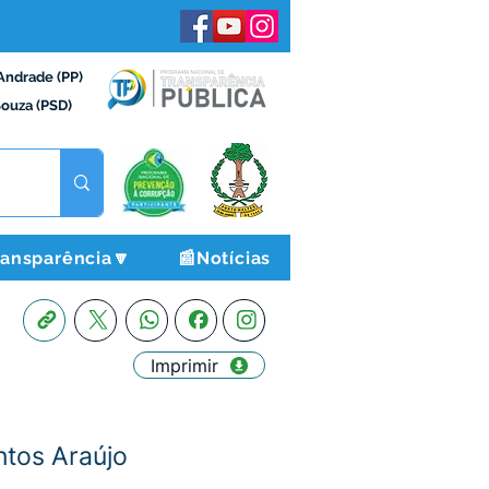
Andrade (PP)
Souza (PSD)
ransparência🔽
📰Notícias
Imprimir
ntos Araújo