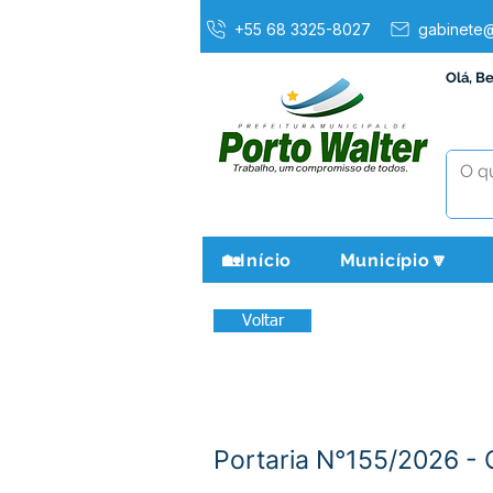
+55 68 3325-8027
gabinete@
Olá, B
🏡Início
Município🔽
Voltar
Portaria N°155/2026 - 