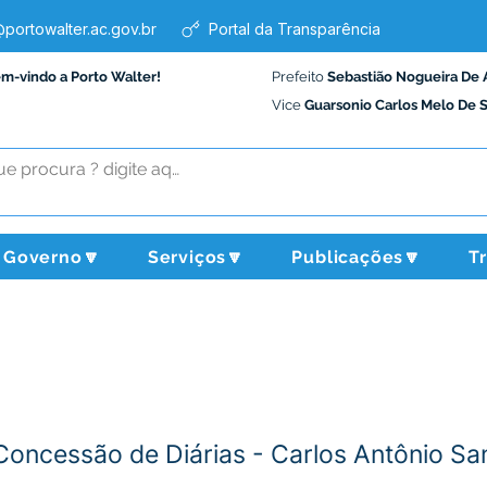
portowalter.ac.gov.br
Portal da Transparência
em-vindo a Porto Walter!
Prefeito
Sebastião Nogueira De 
Vice
Guarsonio Carlos Melo De 
Governo🔽
Serviços🔽
Publicações🔽
T
Concessão de Diárias - Carlos Antônio Sa