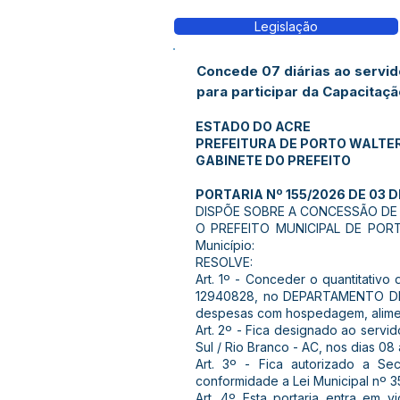
Legislação
Concede 07 diárias ao servid
para participar da Capacitaçã
ESTADO DO ACRE
PREFEITURA DE PORTO WALTE
GABINETE DO PREFEITO
PORTARIA Nº 155/2026 DE 03 D
DISPÕE SOBRE A CONCESSÃO DE D
O PREFEITO MUNICIPAL DE PORTO
Município:
RESOLVE:
Art. 1º - Conceder o quantitativ
12940828, no DEPARTAMENTO DE V
despesas com hospedagem, alime
Art. 2º - Fica designado ao servid
Sul / Rio Branco - AC, nos dias 0
Art. 3º - Fica autorizado a Se
conformidade a Lei Municipal nº 3
Art. 4º Esta portaria entra em 