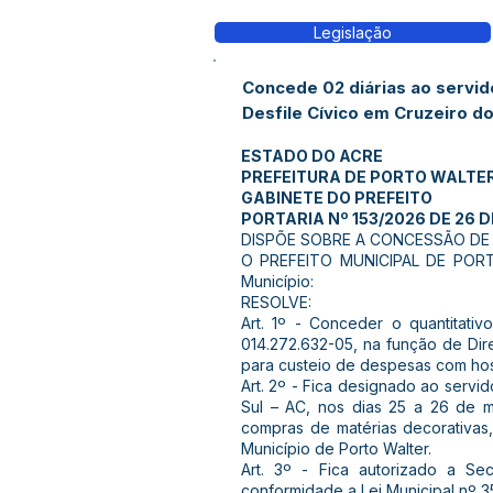
Legislação
Concede 02 diárias ao servid
Desfile Cívico em Cruzeiro do
ESTADO DO ACRE
PREFEITURA DE PORTO WALTE
GABINETE DO PREFEITO
PORTARIA Nº 153/2026 DE 26 D
DISPÕE SOBRE A CONCESSÃO DE D
O PREFEITO MUNICIPAL DE PORTO
Município:
RESOLVE:
Art. 1º - Conceder o quantitativ
014.272.632-05, na função de Dire
para custeio de despesas com ho
Art. 2º - Fica designado ao servid
Sul – AC, nos dias 25 a 26 de 
compras de matérias decorativas,
Município de Porto Walter.
Art. 3º - Fica autorizado a Se
conformidade a Lei Municipal nº 3