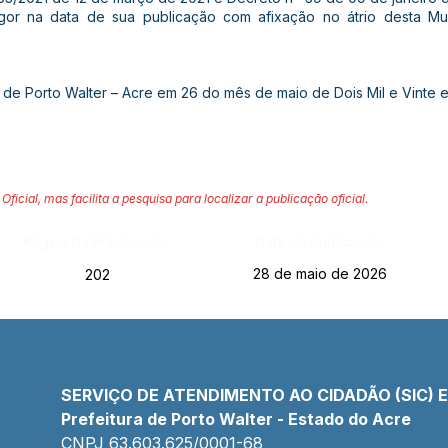
vigor na data de sua publicação com afixação no átrio desta Mu
 de Porto Walter – Acre em 26 do mês de maio de Dois Mil e Vinte e
Oficial, mas facilita a pesquisa para localizar a publicação oficial.
Página da Publicação:
Data da Publicação:
28 de maio de 2026
202
SERVIÇO DE ATENDIMENTO AO CIDADÃO (SIC) 
Prefeitura de Porto Walter - Estado do Acre
CNPJ 
63.603.625/0001-68