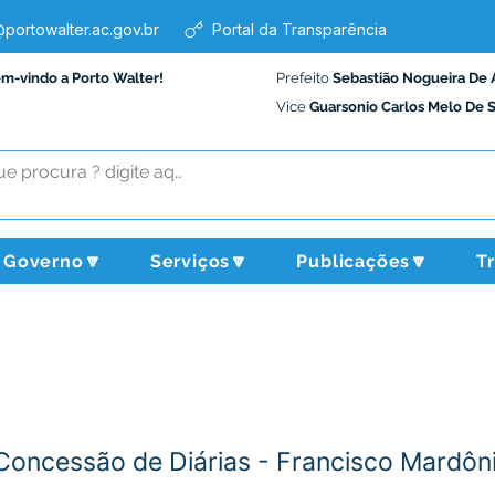
portowalter.ac.gov.br
Portal da Transparência
em-vindo a Porto Walter!
Prefeito
Sebastião Nogueira De 
Vice
Guarsonio Carlos Melo De 
Governo🔽
Serviços🔽
Publicações🔽
T
Concessão de Diárias - Francisco Mardôni