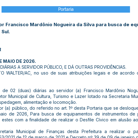
Portaria
or Francisco Mardônio Nogueira da Silva para busca de e
 Sul.
R
E MAIO DE 2026.
IÁRIAS A SERVIDOR PÚBLICO, E DÁ OUTRAS PROVIDÊNCIAS.
 WALTER/AC, no uso de suas atribuições legais e de acordo c
o de 02 (duas) diárias ao servidor (a) Francisco Mardônio Nogue
tor Municipal de Cultura, Turismo e Lazer lotado na Secretaria M
spedagem, alimentação e locomoção.
or (a) público, do referido no art. 1º desta Portaria que se deslo
maio de 2026, Para busca de equipamentos de instrumentos de
 estes com a finalidade de realizar o Desfile Cívico em alusão
cretaria Municipal de Finanças desta Prefeitura a realizar o
53/2021 de 12 de março de 2021 e Decreto nº 39 de 09 de janeiro 