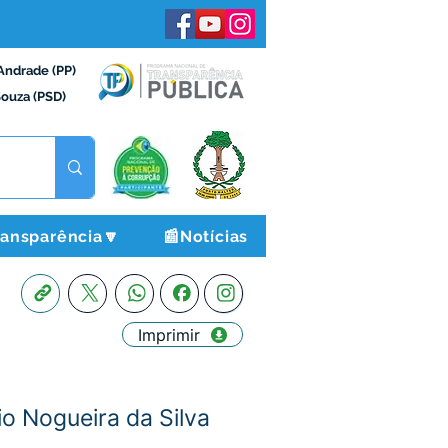
Andrade (PP)
Souza (PSD)
ransparência🔽
📰Notícias
Imprimir
o Nogueira da Silva