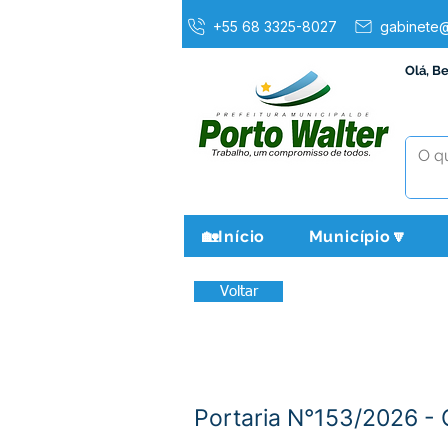
+55 68 3325-8027
gabinete@
Olá, B
🏡Início
Município🔽
Voltar
Portaria N°153/2026 - 