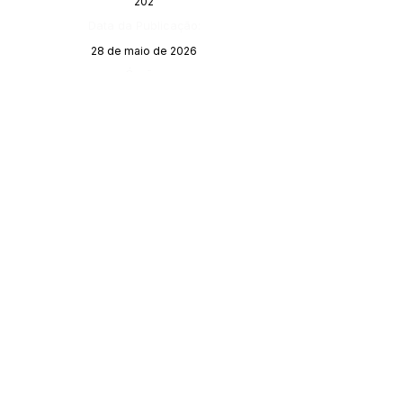
202
Data da Publicação:
28 de maio de 2026
Órgão:
SERVIÇO DE ATENDIMENTO AO 
CIDADÃO (SIC) E OUVIDORIA
Prefeitura de Porto Walter - Estado do 
Acre
CNPJ 
63.603.625/0001-68
💻Acesso online: 
SIC 
| 
Fale Conosco
 | 