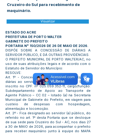
Cruzeiro do Sul para recebimento de
maquinário.
Visualizar
ESTADO DO ACRE
PREFEITURA DE PORTO WALTER
GABINETE DO PREFEITO
PORTARIA Nº 150/2026 DE 26 DE MAIO DE 2026.
DISPÕE SOBRE A CONCESSÃO DE DIÁRIAS A
SERVIDOR PÚBLICO, E DÁ OUTRAS PROVIDÊNCIAS.
O PREFEITO MUNICIPAL DE PORTO WALTER/AC, no
uso de suas atribuições legais e de acordo com o
Estatuto de Servidor do Município:
RESOLVE:
Art. 1º - Conceder o quantitativo de 04 (quatro)
diárias ao servidor (a) Uelesson Silva de Souza,
inscrito no CPF: nº
025.059.352-11
, cargo/função:
Subdepartamento de Apoio ao Transporte de
Agente Público – CC 02 – lotado (a) na Secretaria
Municipal de Gabinete do Prefeito, em viagem para
custeio de despesas com hospedagem,
alimentação e locomoção.
Art. 2º - Fica designado ao servidor (a) público, do
referido no art. 1º desta Portaria que se desloque
de sua sede para Cruzeiro do Sul - AC, nos dias 27
a 30 de MAIO de 2026, para acompanhar o prefeito
para receber maquinário junto à equipe do MAPA