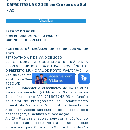
CAPACITASUAS 2026 em Cruzeiro do Sul
- AC.
Visualizar
ESTADO DO ACRE
PREFEITURA DE PORTO WALTER
GABINETE DO PREFEITO
PORTARIA Nº 126/2026 DE 22 DE JUNHO DE
2026.
RETROATIVO A 11 DE MAIO DE 2026.
DISPÕE SOBRE A CONCESSÃO DE DIÁRIAS A
SERVIDOR PÚBLICO, E DÁ OUTRAS PROVIDÊNCIAS.
O PREFEITO MUNICIPAL DE PORTO WALTER/AC, no
uso de suas atribuições legais e de acordo com o
Estatuto de Servidor do Município:
RESOLVE:
Art. 1º - Conceder o quantitativo de 04 (quatro)
diárias ao servidor (a) Maria da Glória Silva da
Rocha, inscrito no CPF:
701.907.242-93
, na função
de Setor do Protagonismo do Fortalecimento
Juvenil, da Secretaria Municipal de Assistência
Social, em viagem para custeio de despesas com
hospedagem, alimentação e locomoção.
Art. 2º - Fica designado ao servidor (a) público, do
referido no art. 1º desta Portaria que se desloque
de sua sede para Cruzeiro do Sul – AC, nos dias 18