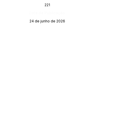
221
Data da Publicação:
24 de junho de 2026
Órgão:
SERVIÇO DE ATENDIMENTO AO 
CIDADÃO (SIC) E OUVIDORIA
Prefeitura de Porto Walter - Estado do 
Acre
CNPJ 
63.603.625/0001-68
💻Acesso online: 
SIC 
| 
Fale Conosco
 | 