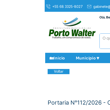
+55 68 3325-8027
gabinete@
Olá, B
🏡Início
Município🔽
Voltar
Portaria N°112/2026 - 