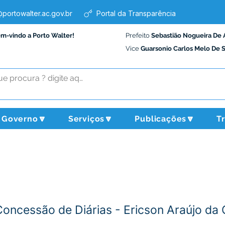
portowalter.ac.gov.br
Portal da Transparência
em-vindo a Porto Walter!
Prefeito
Sebastião Nogueira De 
Vice
Guarsonio Carlos Melo De 
Governo🔽
Serviços🔽
Publicações🔽
T
Concessão de Diárias - Ericson Araújo da