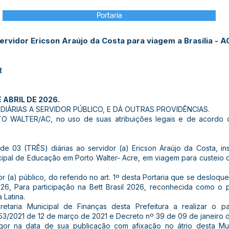
Portaria
rvidor Ericson Araújo da Costa para viagem a Brasília - AC 
R
 ABRIL DE 2026.
IÁRIAS A SERVIDOR PÚBLICO, E DÁ OUTRAS PROVIDÊNCIAS.
 WALTER/AC, no uso de suas atribuições legais e de acordo c
 de 03 (TRÊS) diárias ao servidor (a) Ericson Araújo da Costa, ins
icipal de Educação em Porto Walter- Acre, em viagem para custe
or (a) público, do referido no art. 1º desta Portaria que se desloque
6, Para participação na Bett Brasil 2026, reconhecida como o p
 Latina.
cretaria Municipal de Finanças desta Prefeitura a realizar o
53/2021 de 12 de março de 2021 e Decreto nº 39 de 09 de janeiro 
vigor na data de sua publicação com afixação no átrio desta Mu