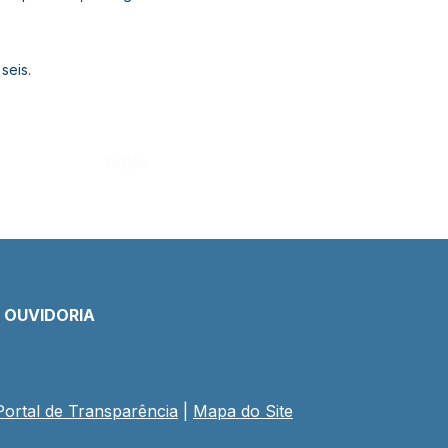
seis.
Órgão:
E OUVIDORIA
Portal de Transparência
 | 
Mapa do Site