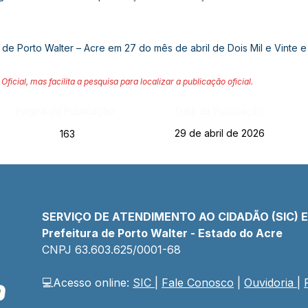
de Porto Walter – Acre em 27 do mês de abril de Dois Mil e Vinte e 
Oficial, mas facilita a pesquisa para localizar a publicação oficial.
Página da Publicação:
Data da Publicação:
29 de abril de 2026
163
SERVIÇO DE ATENDIMENTO AO CIDADÃO (SIC) 
Prefeitura de Porto Walter - Estado do Acre
CNPJ 
63.603.625/0001-68
💻Acesso online: 
SIC 
| 
Fale Conosco
 | 
Ouvidoria
| 