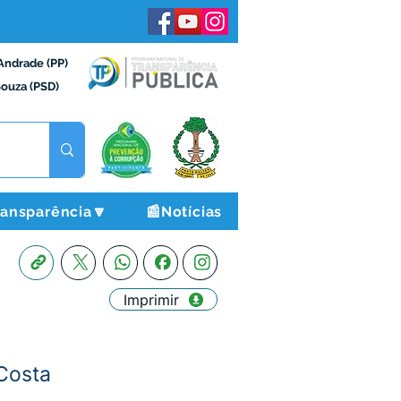
Andrade (PP)
Souza (PSD)
ransparência🔽
📰Notícias
Imprimir
 Costa