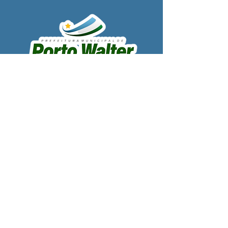
SERVIÇO DE ATENDIMENTO AO 
CIDADÃO (SIC) E OUVIDORIA
Prefeitura de Porto Walter - Estado do 
Acre
CNPJ 
63.603.625/0001-68
💻Acesso online: 
SIC 
| 
Fale Conosco
 | 
Ouvidoria
| 
Portal de Transparência
 | 
Mapa do Site
📱Fone: +55 (68) 99220-1969 - Macson 
Alves (Secretário de Gabinete)
🏢 
Rua Alfredo Sales, S/N, Centro, Porto 
Walter, Acre, Brasil