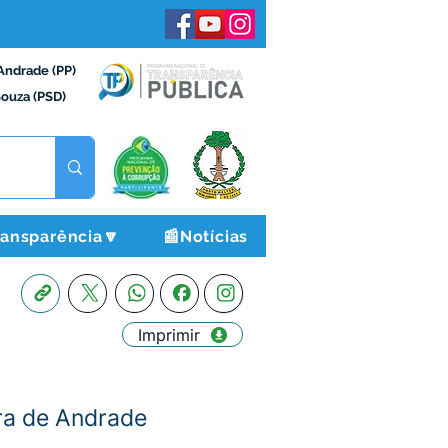
Andrade (PP)
Souza (PSD)
ransparência🔽
📰Notícias
Imprimir
ra de Andrade