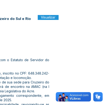
Visualizar
eiro do Sul e Rio
om o Estatuto de Servidor do
e, inscrito no CPF: 648.348.242-
ntação e locomoção.
que de sua sede para Cruzeiro do
ará de encontro na AMAC (na I
a Legislativa do Acre.
 pagamento correspondente, em
de 2025.
nicipalidade, revogando-se as