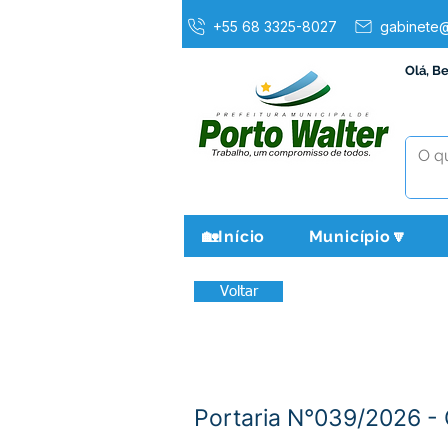
+55 68 3325-8027
gabinete@
Olá, B
🏡Início
Município🔽
Voltar
Portaria N°039/2026 - 