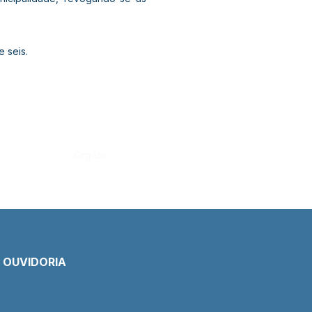
 seis.
Órgão:
E OUVIDORIA