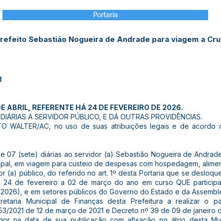
Portaria
refeito Sebastião Nogueira de Andrade para viagem a Cruz
R
E ABRIL, REFERENTE HÁ 24 DE FEVEREIRO DE 2026.
IÁRIAS A SERVIDOR PÚBLICO, E DÁ OUTRAS PROVIDÊNCIAS.
 WALTER/AC, no uso de suas atribuições legais e de acordo c
 de 07 (sete) diárias ao servidor (a) Sebastião Nogueira de Andrad
ipal, em viagem para custeio de despesas com hospedagem, alime
or (a) público, do referido no art. 1º desta Portaria que se deslo
as 24 de fevereiro a 02 de março do ano em curso QUE particip
2026), e em setores públicos do Governo do Estado e da Assemblei
cretaria Municipal de Finanças desta Prefeitura a realizar o
53/2021 de 12 de março de 2021 e Decreto nº 39 de 09 de janeiro 
vigor na data de sua publicação com afixação no átrio desta Mu