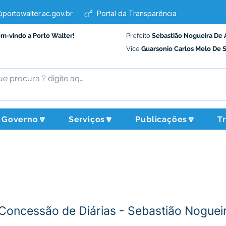
portowalter.ac.gov.br
Portal da Transparência
em-vindo a Porto Walter!
Prefeito
Sebastião Nogueira De 
Vice
Guarsonio Carlos Melo De 
Governo🔽
Serviços🔽
Publicações🔽
T
Concessão de Diárias - Sebastião Noguei