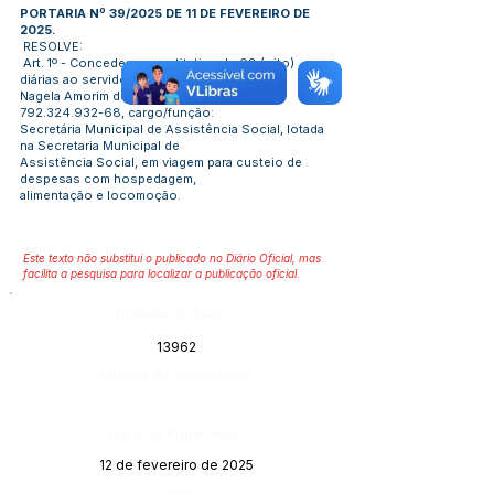
PORTARIA Nº 39/2025 DE 11 DE FEVEREIRO DE
2025.
RESOLVE:
Art. 1º - Conceder o quantitativo de 08 (oito)
diárias ao servidor (a) Maria
Nagela Amorim de Lima, inscrito no CPF nº:
792.324.932-68
, cargo/função:
Secretária Municipal de Assistência Social, lotada
na Secretaria Municipal de
Assistência Social, em viagem para custeio de
despesas com hospedagem,
alimentação e locomoção.
Este texto não substitui o publicado no Diário Oficial, mas
facilita a pesquisa para localizar a publicação oficial.
Número do Diário:
13962
Página da Publicação:
Data da Publicação:
12 de fevereiro de 2025
Órgão: