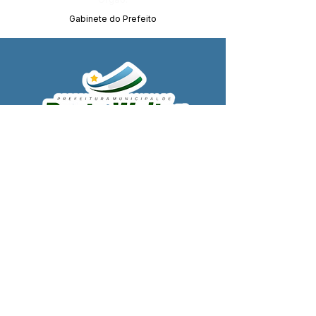
Gabinete do Prefeito
SERVIÇO DE ATENDIMENTO AO 
CIDADÃO (SIC) E OUVIDORIA
Prefeitura de Porto Walter - Estado do 
Acre
CNPJ 
63.603.625/0001-68
💻Acesso online: 
SIC 
| 
Fale Conosco
 | 
Ouvidoria
| 
Portal de Transparência
 | 
Mapa do Site
📱Fone: +55 (68) 99220-1969 - Macson 