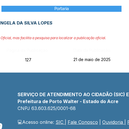
Portaria
ÂNGELA DA SILVA LOPES
Oficial, mas facilita a pesquisa para localizar a publicação oficial.
Página da Publicação:
Data da Publicação:
21 de maio de 2025
127
SERVIÇO DE ATENDIMENTO AO CIDADÃO (SIC) 
Prefeitura de Porto Walter - Estado do Acre
CNPJ 
63.603.625/0001-68
💻Acesso online: 
SIC 
| 
Fale Conosco
 | 
Ouvidoria
| 