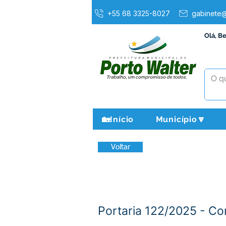
+55 68 3325-8027
gabinete@
Olá, B
🏡Início
Município🔽
Voltar
Portaria 122/2025 - C