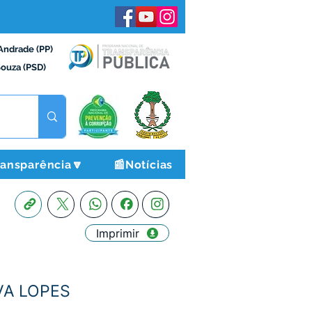
Andrade (PP)
Souza (PSD)
ransparência🔽
📰Notícias
Imprimir
LVA LOPES