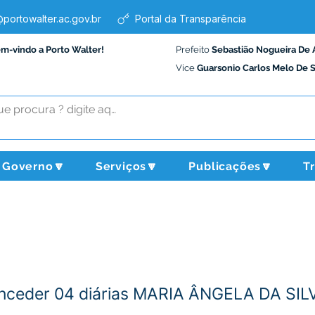
portowalter.ac.gov.br
Portal da Transparência
em-vindo a Porto Walter!
Prefeito
Sebastião Nogueira De 
Vice
Guarsonio Carlos Melo De 
Governo🔽
Serviços🔽
Publicações🔽
T
onceder 04 diárias MARIA ÂNGELA DA SI