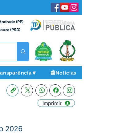
Andrade (PP)
Souza (PSD)
ransparência🔽
📰Notícias
Imprimir
ão 2026