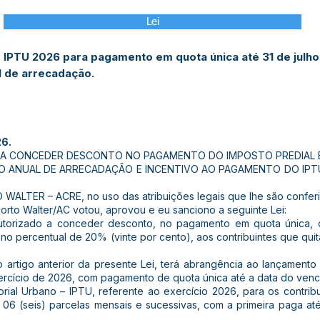
Lei
IPTU 2026 para pagamento em quota única até 31 de julho
l de arrecadação.
26.
 A CONCEDER DESCONTO NO PAGAMENTO DO IMPOSTO PREDIAL E 
IO ANUAL DE ARRECADAÇÃO E INCENTIVO AO PAGAMENTO DO IPTU
ALTER – ACRE, no uso das atribuições legais que lhe são confer
orto Walter/AC votou, aprovou e eu sanciono a seguinte Lei:
autorizado a conceder desconto, no pagamento em quota única, do
no percentual de 20% (vinte por cento), aos contribuintes que quit
o artigo anterior da presente Lei, terá abrangência ao lançamento 
rcício de 2026, com pagamento de quota única até a data do venci
itorial Urbano – IPTU, referente ao exercício 2026, para os contr
06 (seis) parcelas mensais e sucessivas, com a primeira paga até