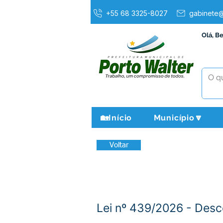
+55 68 3325-8027
gabinete@
Olá, B
🏡Início
Município🔽
Voltar
Lei nº 439/2026 - Des