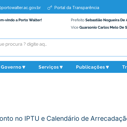
portowalter.ac.gov.br
Portal da Transparência
em-vindo a Porto Walter!
Prefeito
Sebastião Nogueira De 
Vice
Guarsonio Carlos Melo De 
Governo🔽
Serviços🔽
Publicações🔽
T
conto no IPTU e Calendário de Arrecadaç