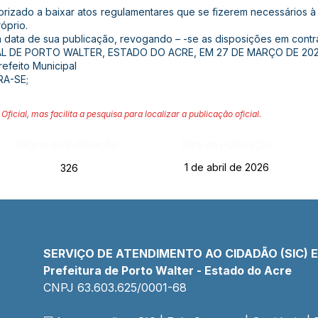
utorizado a baixar atos regulamentares que se fizerem necessários 
óprio.
 na data de sua publicação, revogando – -se as disposições em contrá
AL DE PORTO WALTER, ESTADO DO ACRE, EM 27 DE MARÇO DE 202
efeito Municipal
RA-SE;
Oficial, mas facilita a pesquisa para localizar a publicação oficial.
Página da Publicação:
Data da Publicação:
1 de abril de 2026
326
SERVIÇO DE ATENDIMENTO AO CIDADÃO (SIC) 
Prefeitura de Porto Walter - Estado do Acre
CNPJ 
63.603.625/0001-68