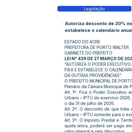
Legislação
Autoriza desconto de 20% no 
estabelece o calendário anua
ESTADO DO ACRE
PREFEITURA DE PORTO WALTER
GABINETE DO PREFEITO
LEI N° 439 DE 27 MARÇO DE 20
“AUTORIZA O PODER EXECUTIVO
FIXA E ESTABELECE O CALENDÁR
DÁ OUTRAS PROVIDÊNCIAS”.
O PREFEITO MUNICIPAL DE PORTO W
Plenário da Câmara Municipal de P
Art. 1º. Fica o Poder Executivo 
Urbano – IPTU do exercício 2026, 
o dia 31 de julho de 2026.
Art. 2º. O desconto de que trata 
Urbano – IPTU somente para o exe
Art. 3º. O Imposto Predial e Terr
quota única, poderá ser pago em 
valor integral e sem descontos.