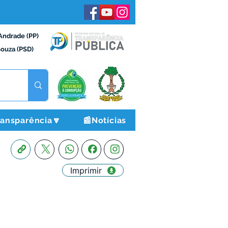
Andrade (PP)
Souza (PSD)
ransparência🔽
📰Notícias
Imprimir