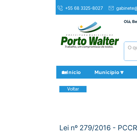
+55 68 3325-8027
gabinete@
Olá, B
🏡Início
Município🔽
Voltar
Lei nº 279/2016 - PCC