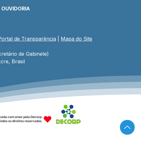
E OUVIDORIA
Portal de Transparência
 | 
Mapa do Site
retário de Gabinete)
cre, Brasil
ruída com amor pela Decorp.
odos os direitos reservados.