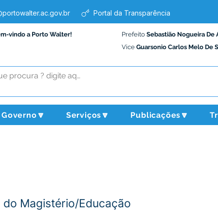
portowalter.ac.gov.br
Portal da Transparência
em-vindo a Porto Walter!
Prefeito
Sebastião Nogueira De 
Vice
Guarsonio Carlos Melo De 
Governo🔽
Serviços🔽
Publicações🔽
T
R do Magistério/Educação