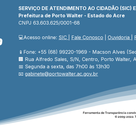
SERVIÇO DE ATENDIMENTO AO CIDADÃO (SIC) 
Prefeitura de Porto Walter - Estado do Acre
CNPJ 
63.603.625/0001-68
💻Acesso online: 
SIC 
| 
Fale Conosco
 | 
Ouvidoria
| 
📱Fone: +55 (68) 99220-1969 - Macson Alves (Sec
🏢 
Rua Alfredo Sales, S/N, Centro, Porto Walter, A
📅 Segunda a sexta, das 7h00 às 13h30
📧 
gabinete@
portowalter
.ac.gov.br
Ferramenta de Transparência const
© 2009-2022. T