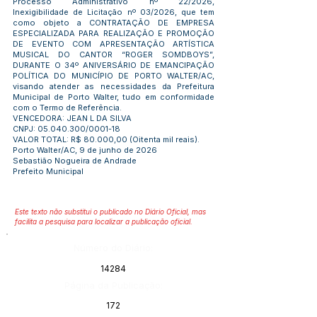
Processo Administrativo nº 22/2026,
Inexigibilidade de Licitação nº 03/2026, que tem
como objeto a CONTRATAÇÃO DE EMPRESA
ESPECIALIZADA PARA REALIZAÇÃO E PROMOÇÃO
DE EVENTO COM APRESENTAÇÃO ARTÍSTICA
MUSICAL DO CANTOR “ROGER SOMDBOYS”,
DURANTE O 34º ANIVERSÁRIO DE EMANCIPAÇÃO
POLÍTICA DO MUNICÍPIO DE PORTO WALTER/AC,
visando atender as necessidades da Prefeitura
Municipal de Porto Walter, tudo em conformidade
com o Termo de Referência.
VENCEDORA: JEAN L DA SILVA
CNPJ: 05.040.300/0001-18
VALOR TOTAL: R$ 80.000,00 (Oitenta mil reais).
Porto Walter/AC, 9 de junho de 2026
Sebastião Nogueira de Andrade
Prefeito Municipal
Este texto não substitui o publicado no Diário Oficial, mas
facilita a pesquisa para localizar a publicação oficial.
Número do Diário:
14284
Página da Publicação:
172