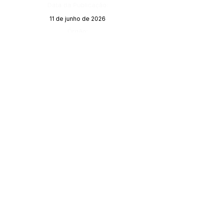
Data da Publicação:
11 de junho de 2026
Órgão:
SERVIÇO DE ATENDIMENTO AO 
CIDADÃO (SIC) E OUVIDORIA
Prefeitura de Porto Walter - Estado do 
Acre
CNPJ 
63.603.625/0001-68
💻Acesso online: 
SIC 
| 
Fale Conosco
 | 
Ouvidoria
| 
Portal de Transparência
 | 