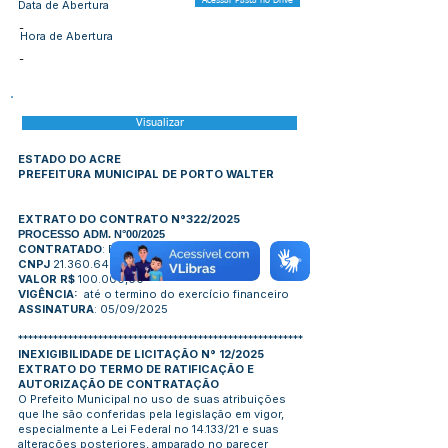
Acessar Pasta no Drive
Data de Abertura
-
Hora de Abertura
-
Visualizar
ESTADO DO ACRE
PREFEITURA MUNICIPAL DE PORTO WALTER
EXTRATO DO CONTRATO N°322/2025
PROCESSO ADM. N°00/2025
CONTRATADO
: FORRÓ BOYS LTDA
CNPJ
21.360.646/0001-50
VALOR R$
100.000,00
VIGÊNCIA:
até o termino do exercício financeiro
ASSINATURA
: 05/09/2025
*********************************************************
INEXIGIBILIDADE DE LICITAÇÃO N° 12/2025
EXTRATO DO TERMO DE RATIFICAÇÃO E
AUTORIZAÇÃO DE CONTRATAÇÃO
O Prefeito Municipal no uso de suas atribuições
que lhe são conferidas pela legislação em vigor,
especialmente a Lei Federal no 14.133/21 e suas
alterações posteriores, amparado no parecer