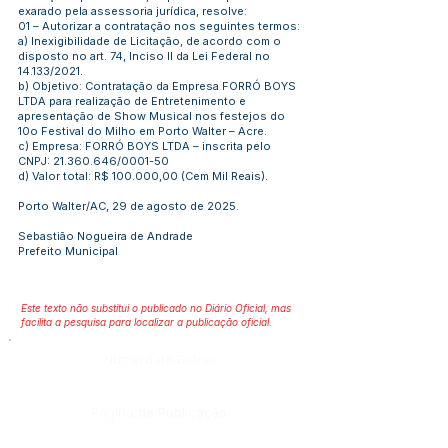
exarado pela assessoria jurídica, resolve:
01 – Autorizar a contratação nos seguintes termos:
a) Inexigibilidade de Licitação, de acordo com o
disposto no art. 74, Inciso II da Lei Federal no
14.133/2021.
b) Objetivo: Contratação da Empresa FORRÓ BOYS
LTDA para realização de Entretenimento e
apresentação de Show Musical nos festejos do
10o Festival do Milho em Porto Walter – Acre.
c) Empresa: FORRÓ BOYS LTDA – inscrita pelo
CNPJ:
21.360.646
/0001-50
d) Valor total: R$ 100.000,00 (Cem Mil Reais).
Porto Walter/AC, 29 de agosto de 2025.
Sebastião Nogueira de Andrade
Prefeito Municipal
Este texto não substitui o publicado no Diário Oficial, mas
facilita a pesquisa para localizar a publicação oficial.
Número do Diário:
Página da Publicação: