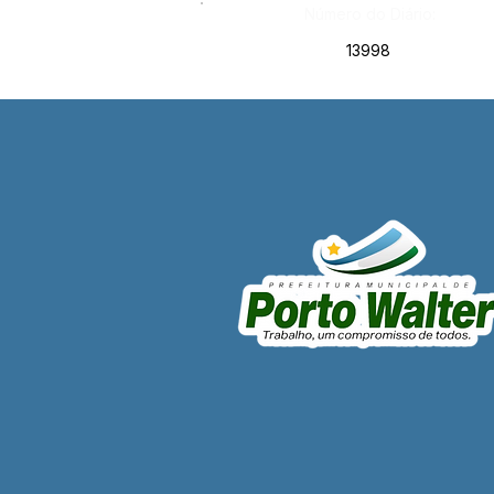
Número do Diário:
13998