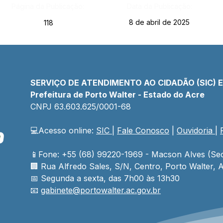
Página da Publicação:
Data da Publicação:
8 de abril de 2025
118
SERVIÇO DE ATENDIMENTO AO CIDADÃO (SIC) 
Prefeitura de Porto Walter - Estado do Acre
CNPJ 
63.603.625/0001-68
💻Acesso online: 
SIC 
| 
Fale Conosco
 | 
Ouvidoria
| 
📱Fone: +55 (68) 99220-1969 - Macson Alves (Sec
🏢 
Rua Alfredo Sales, S/N, Centro, Porto Walter, A
📅 Segunda a sexta, das 7h00 às 13h30
📧 
gabinete@
portowalter
.ac.gov.br