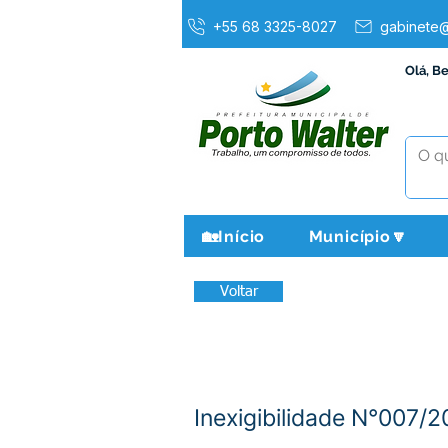
+55 68 3325-8027
gabinete@
Olá, B
🏡Início
Município🔽
Voltar
Inexigibilidade N°007/