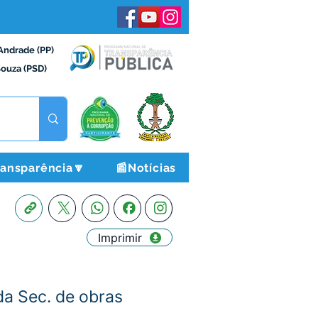
Andrade (PP)
Souza (PSD)
ransparência🔽
📰Notícias
Imprimir
da Sec. de obras