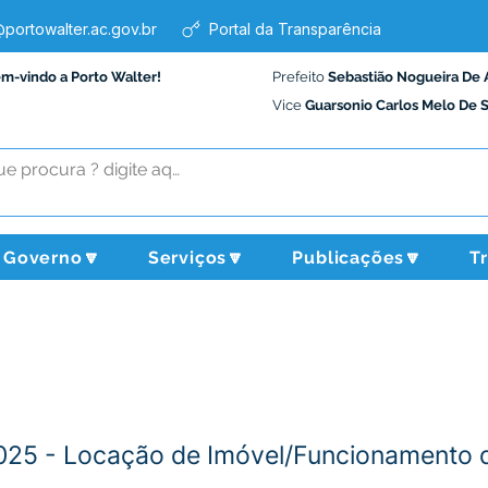
portowalter.ac.gov.br
Portal da Transparência
em-vindo a Porto Walter!
Prefeito
Sebastião Nogueira De 
Vice
Guarsonio Carlos Melo De 
Governo🔽
Serviços🔽
Publicações🔽
T
2025 - Locação de Imóvel/Funcionamento 