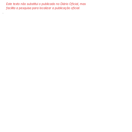
Este texto não substitui o publicado no Diário Oficial, mas
facilita a pesquisa para localizar a publicação oficial.
Número do Diário:
Página da Publicação:
Data da Publicação:
Órgão:
Sec. Zeladoria
SERVIÇO DE ATENDIMENTO AO 