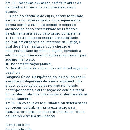
Art. 35 - Nenhuma exumação será feita antes de
decorridos 03 anos de sepultamento, salvo
quando:
I - A pedido da família de cujus, sendo formulado
em processo administrativo, cujo requerimento
deverá conter a razão do pedido, e cópia do
atestado de óbito encaminhado ao Prefeito e
devidamente analisado pelo órgão competente;
II - For requisitado por escrito por autoridade
policial, em diligência no interesse da justiça, a
qual deverá ser realizada sob a direção e
responsabilidade de médico legista, devendo a
administração municipal designar responsável para
acompanhar o ato;
III - Por determinação judicial;
IV- Transferência dos despojos por desativação da
sepultura.
Parágrafo único. Na hipótese do inciso I do caput,
a exumação dependerá de prévio pagamento do
preço, estabelecido pelas normas municipais
correspondentes e autorização do administrador
do cemitério, além de observadas o atendimento às
regras sanitárias.
Art.36. Salvo aquelas requisitadas ou determinadas
por ordem judicial, nenhuma exumação será
realizada, em tempo de epidemia, no Dia de Todos
os Santos e no Dia de Finados.
Como solicitar?
Presencialmente.