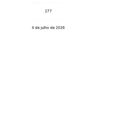
Página da Publicação:
277
Data da Publicação:
4 de julho de 2026
Órgão:
SERVIÇO DE ATENDIMENTO AO 
CIDADÃO (SIC) E OUVIDORIA
Prefeitura de Porto Walter - Estado do 
Acre
CNPJ 
63.603.625/0001-68