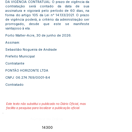
DA VIGÊNCIA CONTRATUAL: O prazo de vigência da
contratação será contado da data de sua
assinatura e vigorará pelo período de 60 dias, na
forma do artigo 105 da Lei n° 14.133/2021. O prazo
de vigência poderá, a critério da administração ser
prorrogado, desde que este se manifeste
vantajoso à ela.
Porto Walter-Acre, 30 de junho de 2026.
Assinam:
Sebastião Nogueira de Andrade
Prefeito Municipal
Contratante
PONTÃO HORIZONTE LTDA
CNPJ:
06.274.769
/0001-84
Contratado
Este texto não substitui o publicado no Diário Oficial, mas
facilita a pesquisa para localizar a publicação oficial.
Número do Diário:
14300