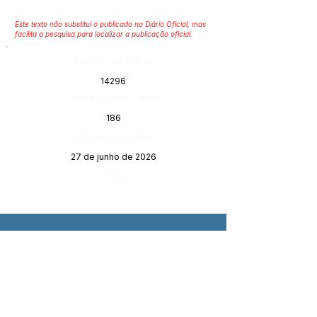
Este texto não substitui o publicado no Diário Oficial, mas
facilita a pesquisa para localizar a publicação oficial.
Número do Diário:
14296
Página da Publicação:
186
Data da Publicação:
27 de junho de 2026
Órgão: