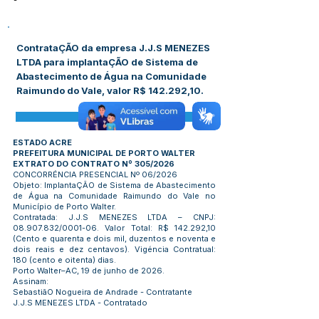
-
ContrataÇÃO da empresa J.J.S MENEZES
LTDA para implantaÇÃO de Sistema de
Abastecimento de Água na Comunidade
Raimundo do Vale, valor R$ 142.292,10.
Visualizar
ESTADO ACRE
PREFEITURA MUNICIPAL DE PORTO WALTER
EXTRATO DO CONTRATO Nº 305/2026
CONCORRÉNCIA PRESENCIAL Nº 06/2026
Objeto: ImplantaÇÃO de Sistema de Abastecimento
de Água na Comunidade Raimundo do Vale no
Município de Porto Walter.
Contratada: J.J.S MENEZES LTDA – CNPJ:
08.907.832
/0001-06. Valor Total: R$ 142.292,10
(Cento e quarenta e dois mil, duzentos e noventa e
dois reais e dez centavos). Vigéncia Contratual:
180 (cento e oitenta) dias.
Porto Walter–AC, 19 de junho de 2026.
Assinam:
SebastiãO Nogueira de Andrade - Contratante
J.J.S MENEZES LTDA - Contratado