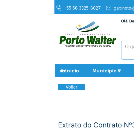
+55 68 3325-8027
gabinete@
Olá, B
🏡Início
Município🔽
Voltar
Extrato do Contrato N