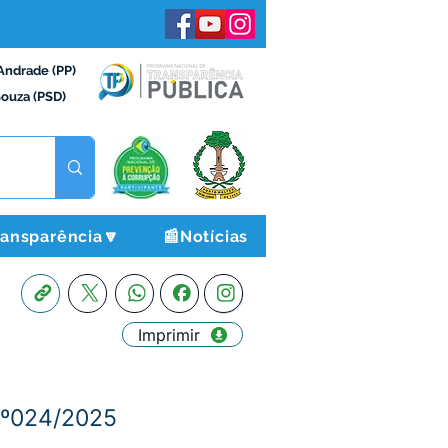
Andrade (PP)
Souza (PSD)
ransparência🔽
📰Notícias
Imprimir
Nº024/2025