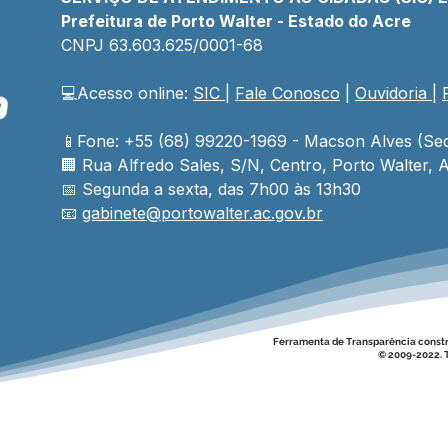
Prefeitura de Porto Walter - Estado do Acre
CNPJ 
63.603.625/0001-68
💻Acesso online: 
SIC 
| 
Fale Conosco
 | 
Ouvidoria
| 
📱Fone: +55 (68) 99220-1969 - Macson Alves (Sec
🏢 
Rua Alfredo Sales, S/N, Centro, Porto Walter, A
📅 Segunda a sexta, das 7h00 às 13h30
📧 
gabinete@
portowalter
.ac.gov.br
Ferramenta de Transparência const
© 2009-2022. T