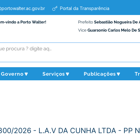
portowalter.ac.gov.br
Portal da Transparência
em-vindo a Porto Walter!
Prefeito
Sebastião Nogueira De 
Vice
Guarsonio Carlos Melo De 
Governo🔽
Serviços🔽
Publicações🔽
T
º300/2026 - L.A.V DA CUNHA LTDA - PP 