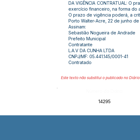
DA VIGÊNCIA CONTRATUAL: O prazo 
exercício financeiro, na forma do a
O prazo de vigência poderá, a cri
Porto Walter-Acre, 22 de junho de
Assinam:
Sebastião Nogueira de Andrade
Prefeito Municipal
Contratante
L.A.V DA CUNHA LTDA
CNPJ/MF: 05.441.145/0001-41
Contratado
Este texto não substitui o publicado no Diário 
Número do Diário:
14295