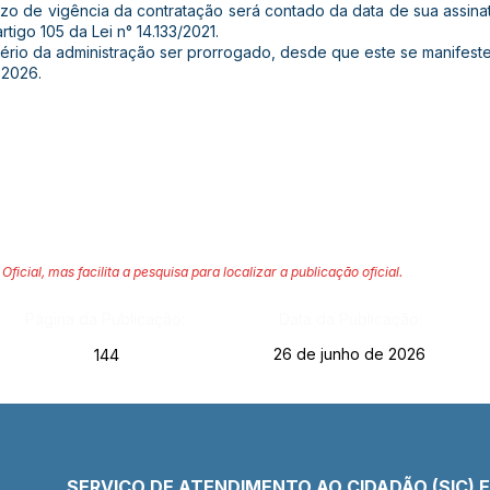
de vigência da contratação será contado da data de sua assinatu
rtigo 105 da Lei n° 14.133/2021.
tério da administração ser prorrogado, desde que este se manifeste
 2026.
Oficial, mas facilita a pesquisa para localizar a publicação oficial.
Página da Publicação:
Data da Publicação:
26 de junho de 2026
144
SERVIÇO DE ATENDIMENTO AO CIDADÃO (SIC) 