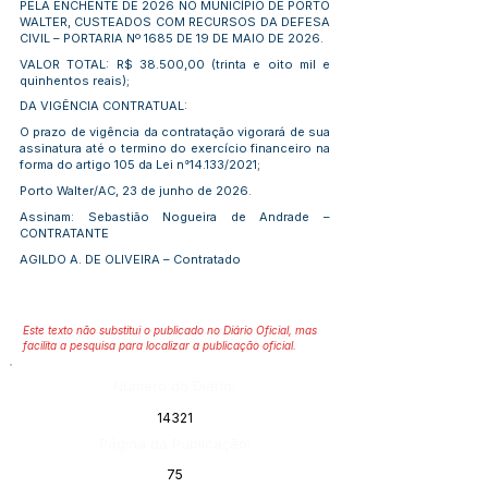
PELA ENCHENTE DE 2026 NO MUNICÍPIO DE PORTO
WALTER, CUSTEADOS COM RECURSOS DA DEFESA
CIVIL – PORTARIA Nº 1685 DE 19 DE MAIO DE 2026.
VALOR TOTAL: R$ 38.500,00 (trinta e oito mil e
quinhentos reais);
DA VIGÊNCIA CONTRATUAL:
O prazo de vigência da contratação vigorará de sua
assinatura até o termino do exercício financeiro na
forma do artigo 105 da Lei n°14.133/2021;
Porto Walter/AC, 23 de junho de 2026.
Assinam: Sebastião Nogueira de Andrade –
CONTRATANTE
AGILDO A. DE OLIVEIRA – Contratado
Este texto não substitui o publicado no Diário Oficial, mas
facilita a pesquisa para localizar a publicação oficial.
Número do Diário:
14321
Página da Publicação:
75