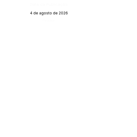
Data da Publicação:
4 de agosto de 2026
Órgão:
SERVIÇO DE ATENDIMENTO AO 
CIDADÃO (SIC) E OUVIDORIA
Prefeitura de Porto Walter - Estado do 
Acre
CNPJ 
63.603.625/0001-68
💻Acesso online: 
SIC 
| 
Fale Conosco
 | 
Ouvidoria
| 
Portal de Transparência
 | 