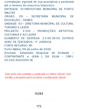
contratação vigorará de sua assinatura e perdurará
até o termino do exercício financeiro.
ENTIDADE: 01-PREFEITURA MUNICIPAL DE PORTO
WALTER
ORGÃO: 09 – SECRETARIA MUNICIPAL DE
EDUCAÇÃO - SEMED
UNIDADE: 03 – DIRETORIA MUNICIPAL DE CULTURA,
TURISMO E LAZER
PROJ/ATIV.: 2.033 – PROMOÇÕES ARTISTICA,
CULTURAIS E AO LAZER
ELEMENTO DE DESPESA:
3.3.90.39.00
OUTROS
SERV. DE TERCEIROS – P. JURIDICA.
FONTE RECURSO.:RP
Porto Walter, 09 de junho de 2026.
Assinam: Sebastião Nogueira de Andrade –
CONTRATANTE e JEAN L DA SILVA - CNPJ:
05.040.300
/0001-18
Este texto não substitui o publicado no Diário Oficial, mas
facilita a pesquisa para localizar a publicação oficial.
Número do Diário:
14284
Página da Publicação:
172