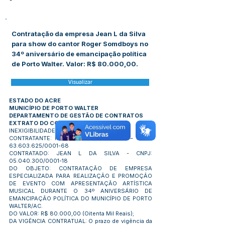
-
Contratação da empresa Jean L da Silva
para show do cantor Roger Somdboys no
34º aniversário de emancipação política
de Porto Walter. Valor: R$ 80.000,00.
Visualizar
ESTADO DO ACRE
MUNICÍPIO DE PORTO WALTER
DEPARTAMENTO DE GESTÃO DE CONTRATOS
EXTRATO DO CONTRATO N° 277/2026
INEXIGIBILIDADE DE LICITAÇÃO Nº 03/2026
CONTRATANTE: MUN. DE PORTO WALTER – CNPJ:
63.603.625
/0001-68
CONTRATADO: JEAN L DA SILVA - CNPJ:
05.040.300
/0001-18
DO OBJETO: CONTRATAÇÃO DE EMPRESA
ESPECIALIZADA PARA REALIZAÇÃO E PROMOÇÃO
DE EVENTO COM APRESENTAÇÃO ARTÍSTICA
MUSICAL DURANTE O 34º ANIVERSÁRIO DE
EMANCIPAÇÃO POLÍTICA DO MUNICÍPIO DE PORTO
WALTER/AC.
DO VALOR: R$ 80.000,00 (Oitenta Mil Reais);
DA VIGÊNCIA CONTRATUAL: O prazo de vigência da