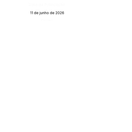
Data da Publicação:
11 de junho de 2026
Órgão:
SERVIÇO DE ATENDIMENTO AO 
CIDADÃO (SIC) E OUVIDORIA
Prefeitura de Porto Walter - Estado do 
Acre
CNPJ 
63.603.625/0001-68
💻Acesso online: 
SIC 
| 
Fale Conosco
 | 
Ouvidoria
| 
Portal de Transparência
 | 