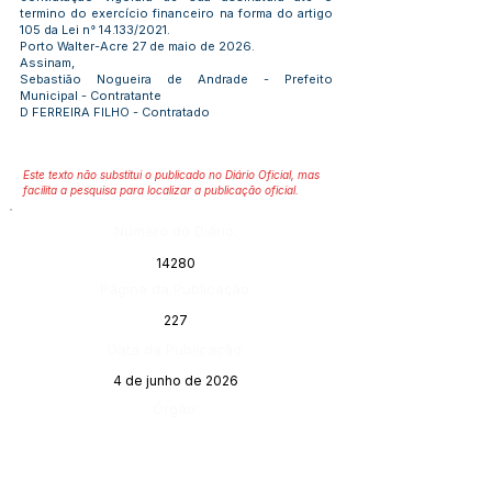
termino do exercício financeiro na forma do artigo
105 da Lei n° 14.133/2021.
Porto Walter-Acre 27 de maio de 2026.
Assinam,
Sebastião Nogueira de Andrade - Prefeito
Municipal - Contratante
D FERREIRA FILHO - Contratado
Este texto não substitui o publicado no Diário Oficial, mas
facilita a pesquisa para localizar a publicação oficial.
Número do Diário:
14280
Página da Publicação:
227
Data da Publicação:
4 de junho de 2026
Órgão: