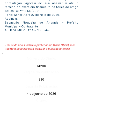
contratação vigorará de sua assinatura até o
termino do exercício financeiro na forma do artigo
105 da Lei n° 14.133/2021.
Porto Walter-Acre 27 de maio de 2026.
Assinam,
Sebastião Nogueira de Andrade - Prefeito
Municipal - Contratante
A J F DE MELO LTDA - Contratado
Este texto não substitui o publicado no Diário Oficial, mas
facilita a pesquisa para localizar a publicação oficial.
Número do Diário:
14280
Página da Publicação:
226
Data da Publicação:
4 de junho de 2026
Órgão: