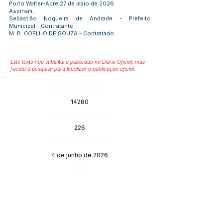
Porto Walter-Acre 27 de maio de 2026.
Assinam,
Sebastião Nogueira de Andrade - Prefeito
Municipal - Contratante
M. B. COELHO DE SOUZA - Contratado
Este texto não substitui o publicado no Diário Oficial, mas
facilita a pesquisa para localizar a publicação oficial.
Número do Diário:
14280
Página da Publicação:
226
Data da Publicação:
4 de junho de 2026
Órgão: