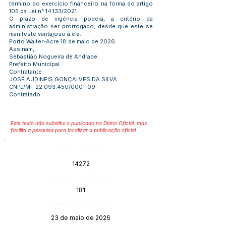
termino do exercício financeiro na forma do artigo
105 da Lei n° 14.133/2021.
O prazo de vigência poderá, a critério da
administração ser prorrogado, desde que este se
manifeste vantajoso à ela.
Porto Walter-Acre 18 de maio de 2026.
Assinam,
Sebastião Nogueira de Andrade
Prefeito Municipal
Contratante
JOSÉ AUDINEIS GONÇALVES DA SILVA
CNPJ/MF
22.093.450
/0001-09
Contratado
Este texto não substitui o publicado no Diário Oficial, mas
facilita a pesquisa para localizar a publicação oficial.
Número do Diário:
14272
Página da Publicação:
181
Data da Publicação:
23 de maio de 2026