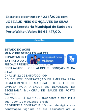
-
Extrato do contrato nº 237/2026 com
JOSÉ AUDINEIS GONÇALVES DA SILVA
para a Secretaria Municipal de Saúde de
Porto Walter. Valor: R$ 63.417,00.
Visualizar
ESTADO DO ACRE
MUNICIPIO DE PORTO WALTER
DEPARTAMENTO DE GESTÃO DE CONTRATOS
EXTRATO DO CONTRATO Nº 237/2026
PREGÃO PRESENCIAL Nº 008/2026
CONTRATADO: JOSÉ AUDINEIS GONÇALVES DA
SILVA
CNPJ/MF
22.093.450
/0001-09
DO OBJETO: CONTRATAÇÃO DE EMPRESA PARA
FORNECIMENTO DE MATERIAL E UTENSILIOS DE
LIMPEZA PARA ATENDER AS DEMANDAS DA
SECRETARIA MUNICIPAL DE SAÚDE DE PORTO
WALTER.
DO VALOR: R$ 63.417,00 (Sessenta e três mil e
quatrocentos e dezessete reais).
DA VIGÊNCIA CONTRATUAL: O prazo de vigência da
contratação vigorará de sua assinatura até o