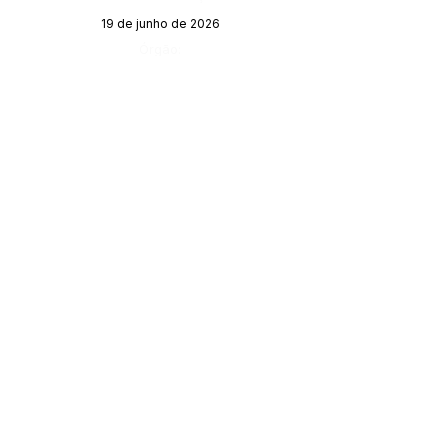
19 de junho de 2026
Órgão:
SERVIÇO DE ATENDIMENTO AO 
CIDADÃO (SIC) E OUVIDORIA
Prefeitura de Porto Walter - Estado do 
Acre
CNPJ 
63.603.625/0001-68
💻Acesso online: 
SIC 
| 
Fale Conosco
 | 
Ouvidoria
| 
Portal de Transparência
 | 
Mapa do Site