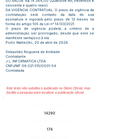
DO VALOR: R$ 14.364,00 (Quatorze mil, trezentos e
sessenta e quatro reais);
DA VIGÊNCIA CONTRATUAL: O prazo de vigência da
contratação será contado da data de sua
assinatura e vigorará pelo prazo de 12 meses na
forma do artigo 105 da Lei n° 14.133/2021.
O prazo de vigência poderá, a critério de a
administração ser prorrogado, desde que este se
manifeste vantajoso à ela.
Porto Walter/Ac, 20 de abril de 2026.
Sebastião Nogueira de Andrade
Contratante
J.L. INFORMATICA LTDA
CNPJ/MF
06.021.515
/0001-54
Contratada
Este texto não substitui o publicado no Diário Oficial, mas
facilita a pesquisa para localizar a publicação oficial.
Número do Diário:
14290
Página da Publicação:
174
Data da Publicação: