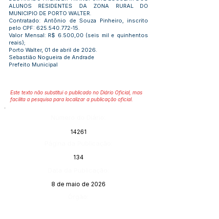
ALUNOS RESIDENTES DA ZONA RURAL DO
MUNICIPIO DE PORTO WALTER.
Contratado: Antônio de Souza Pinheiro, inscrito
pelo CPF:
625.540.772-15
.
Valor Mensal: R$ 6.500,00 (seis mil e quinhentos
reais);
Porto Walter, 01 de abril de 2026.
Sebastião Nogueira de Andrade
Prefeito Municipal
Este texto não substitui o publicado no Diário Oficial, mas
facilita a pesquisa para localizar a publicação oficial.
Número do Diário:
14261
Página da Publicação:
134
Data da Publicação:
8 de maio de 2026
Órgão: