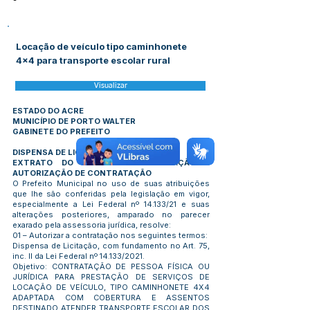
-
Locação de veículo tipo caminhonete
4x4 para transporte escolar rural
Visualizar
ESTADO DO ACRE
MUNICÍPIO DE PORTO WALTER
GABINETE DO PREFEITO
DISPENSA DE LICITAÇÃO N° 002/2026
EXTRATO DO TERMO DE RATIFICAÇÃO E
AUTORIZAÇÃO DE CONTRATAÇÃO
O Prefeito Municipal no uso de suas atribuições
que lhe são conferidas pela legislação em vigor,
especialmente a Lei Federal nº 14.133/21 e suas
alterações posteriores, amparado no parecer
exarado pela assessoria jurídica, resolve:
01 – Autorizar a contratação nos seguintes termos:
Dispensa de Licitação, com fundamento no Art. 75,
inc. II da Lei Federal nº 14.133/2021.
Objetivo: CONTRATAÇÃO DE PESSOA FÍSICA OU
JURÍDICA PARA PRESTAÇÃO DE SERVIÇOS DE
LOCAÇÃO DE VEÍCULO, TIPO CAMINHONETE 4X4
ADAPTADA COM COBERTURA E ASSENTOS
DESTINADO ATENDER TRANSPORTE ESCOLAR DOS