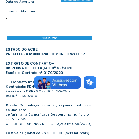
Acessar Pasta no Drive
Data de Abertura
-
Hora de Abertura
-
Visualizar
ESTADO DO ACRE
PREFEITURA MUNICIPAL DE PORTO WALTER
EXTRATO DE CONTRATO –
DISPENSA DE LICITAÇÃO Nº 69/2020
Espécie: Contrato n° 0170/2020
Contrato n° 0170/2020
Contratada:
RENATO FERREIRA
inscrito no CPF n
º
022.604.752-05
e
RG n.º
1056070-0
.
Objeto:
Contratação de serviços para construção
de uma casa
de farinha na Comunidade Besouro no município
de Porto Walter.
Objeto da DISPENSA DE LICITAÇÃO Nº 069/2020,
com valor global de R$
6.000,00 (seis mil reais).