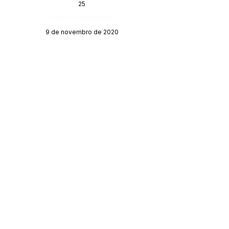
25
Data da Publicação:
9 de novembro de 2020
Órgão:
Finança
SERVIÇO DE ATENDIMENTO AO 
CIDADÃO (SIC) E OUVIDORIA
Prefeitura de Porto Walter - Estado do 
Acre
CNPJ 
63.603.625/0001-68
💻Acesso online: 
SIC 
| 
Fale Conosco
 | 