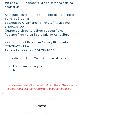
Vigência:
60 (sessenta) dias a partir da data da
assinatura.
As despesas referente ao objeto desta licitação
correrão à conta
da Dotação Orçamentária Projeto/ Atividades
3.3.90.36.00
–
Outros serviços terceiros pessoa física.
Recurso Próprio da Secretaria de Agricultura:
Assinam: José Estephan Barbary Filho pelo
CONTRATANTE e
Renato Ferreira pela CONTRATADA.
Porto Walter - Acre, 24 de Outubro de 2020.
José Estephan Barbary Filho
Prefeito
Este texto não substitui o publicado no Diário Oficial, mas
facilita a pesquisa para localizar a publicação oficial.
Número do Diário:
2020
Página da Publicação: