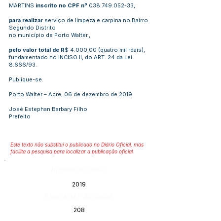
MARTINS
inscrito no CPF nº
038.749.052-33
,
para realizar
serviço de limpeza e carpina no Bairro
Segundo Distrito
no município de Porto Walter.,
pelo valor total de R
$ 4.000,00 (quatro mil reais),
fundamentado no INCISO II, do ART. 24 da Lei
8.666/93.
Publique-se.
Porto Walter – Acre, 06 de dezembro de 2019.
José Estephan Barbary Filho
Prefeito
Este texto não substitui o publicado no Diário Oficial, mas
facilita a pesquisa para localizar a publicação oficial.
Número do Diário:
2019
Página da Publicação:
208