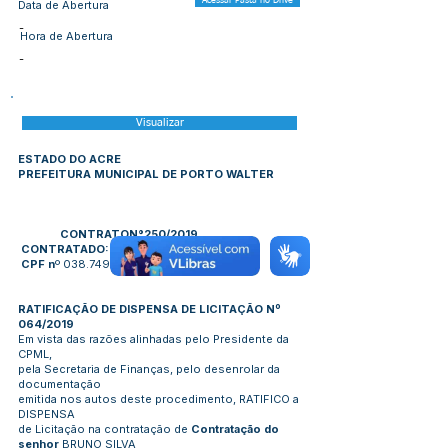
Acessar Pasta no Drive
Data de Abertura
-
Hora de Abertura
-
Visualizar
ESTADO DO ACRE
PREFEITURA MUNICIPAL DE PORTO WALTER
CONTRATON°250/2019
CONTRATADO:
BRUNO SILVA MARTINS
CPF n
º
038.749.052-33
RATIFICAÇÃO DE DISPENSA DE LICITAÇÃO Nº
064/2019
Em vista das razões alinhadas pelo Presidente da
CPML,
pela Secretaria de Finanças, pelo desenrolar da
documentação
emitida nos autos deste procedimento, RATIFICO a
DISPENSA
de Licitação na contratação de
Contratação do
senhor
BRUNO SILVA