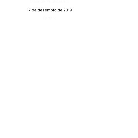
Data da Publicação:
17 de dezembro de 2019
Órgão:
SERVIÇO DE ATENDIMENTO AO 
CIDADÃO (SIC) E OUVIDORIA
Prefeitura de Porto Walter - Estado do 
Acre
CNPJ 
63.603.625/0001-68
💻Acesso online: 
SIC 
| 
Fale Conosco
 | 
Ouvidoria
| 
Portal de Transparência
 | 
Mapa do Site