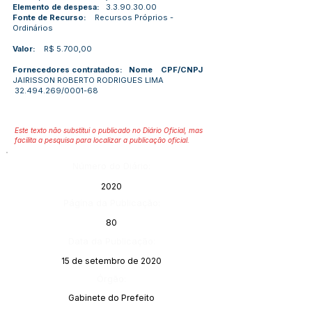
Elemento de despesa:
3.3.90.30.00
Fonte de Recurso:
Recursos Próprios -
Ordinários
Valor:
R$ 5.700,00
Fornecedores contratados: Nome CPF/CNPJ
JAIRISSON ROBERTO RODRIGUES LIMA
32.494.269
/0001-68
Este texto não substitui o publicado no Diário Oficial, mas
facilita a pesquisa para localizar a publicação oficial.
Número do Diário:
2020
Página da Publicação:
80
Data da Publicação:
15 de setembro de 2020
Órgão:
Gabinete do Prefeito