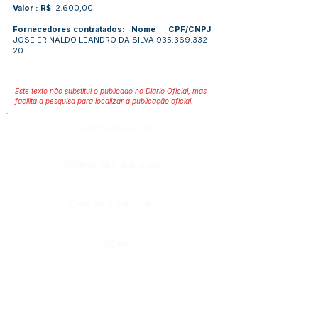
Valor : R$
2.600,00
Fornecedores contratados: Nome CPF/CNPJ
JOSE ERINALDO LEANDRO DA SILVA
935.369.332-
20
Este texto não substitui o publicado no Diário Oficial, mas
facilita a pesquisa para localizar a publicação oficial.
Número do Diário:
Página da Publicação:
Data da Publicação:
Órgão: