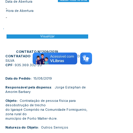
Acessar Pasta no Drive
Data de Abertura
-
Hora de Abertura
-
Visualizar
CONTRATO N°209/2019
CONTRATADO:
JOSE ERINALDO LEANDRO DA
SILVA
CPF:
935.369.332-20
Data do Pedido:
15/08/2019
Responsável pela dispensa
: Jorge Estephan de
Amorim Barbary
Objeto:
Contratação de pessoa física para
desobstrução de trecho
do Igarapé Comprido na Comunidade Formigueiro,
zona rural do
município de Porto Walter-Acre.
Natureza do Objeto:
Outros Serviços