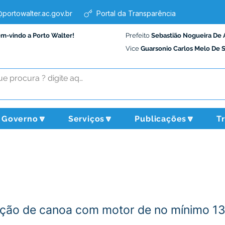
portowalter.ac.gov.br
Portal da Transparência
em-vindo a Porto Walter!
Prefeito
Sebastião Nogueira De 
Vice
Guarsonio Carlos Melo De 
Governo🔽
Serviços🔽
Publicações🔽
T
ção de canoa com motor de no mínimo 1