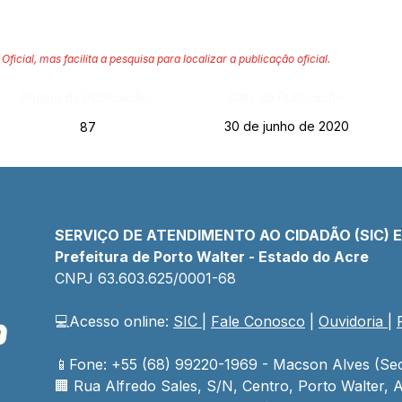
Oficial, mas facilita a pesquisa para localizar a publicação oficial.
Página da Publicação:
Data da Publicação:
30 de junho de 2020
87
SERVIÇO DE ATENDIMENTO AO CIDADÃO (SIC) 
Prefeitura de Porto Walter - Estado do Acre
CNPJ 
63.603.625/0001-68
💻Acesso online: 
SIC 
| 
Fale Conosco
 | 
Ouvidoria
| 
📱Fone: +55 (68) 99220-1969 - Macson Alves (Sec
🏢 
Rua Alfredo Sales, S/N, Centro, Porto Walter, A