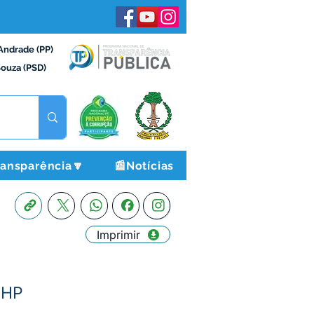
Andrade (PP)
Souza (PSD)
ransparência🔽
📰Notícias
Imprimir
3HP