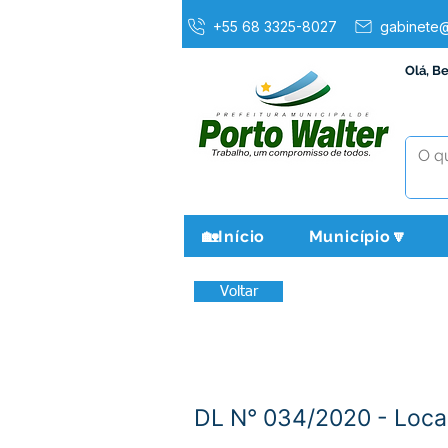
+55 68 3325-8027
gabinete@
Olá, B
🏡Início
Município🔽
Voltar
DL N° 034/2020 - Loca