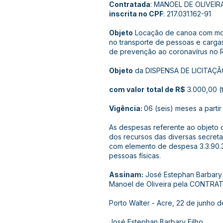
Contratada
: MANOEL DE OLIVEIR
inscrita no CPF
: 217.031.162-91
Objeto
Locação de canoa com moto
no transporte de pessoas e carg
de prevenção ao coronavírus no 
Objeto
da DISPENSA DE LICITAÇÃ
com valor
total de R$
3.000,00 (tr
Vigência:
06 (seis) meses a partir
As despesas referente ao objeto d
dos recursos das diversas secreta
com elemento de despesa 3.3.90.36
pessoas físicas.
Assinam:
José Estephan Barbary
Manoel de Oliveira pela CONTRA
Porto Walter - Acre, 22 de junho d
José Estephan Barbary Filho