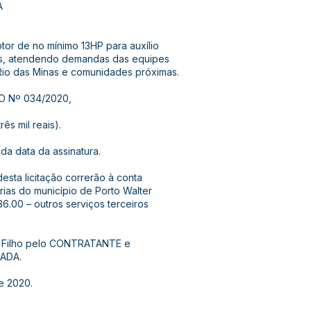
A
r de no mínimo 13HP para auxílio
as, atendendo demandas das equipes
Rio das Minas e comunidades próximas.
O Nº 034/2020,
ês mil reais).
 da data da assinatura.
esta licitação correrão à conta
rias do município de Porto Walter
.00 – outros serviços terceiros
 Filho pelo CONTRATANTE e
TADA.
e 2020.