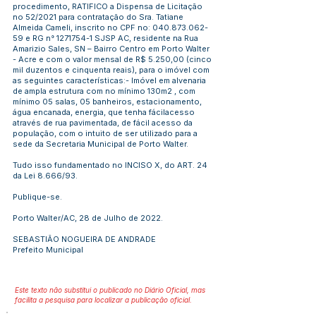
procedimento, RATIFICO a Dispensa de Licitação
no 52/2021 para contratação do Sra. Tatiane
Almeida Cameli, inscrito no CPF no:
040.873.062-
59
e RG n°
1271754-1
SJSP AC, residente na Rua
Amarizio Sales, SN – Bairro Centro em Porto Walter
- Acre e com o valor mensal de R$ 5.250,00 (cinco
mil duzentos e cinquenta reais), para o imóvel com
as seguintes características:- Imóvel em alvenaria
de ampla estrutura com no mínimo 130m2 , com
mínimo 05 salas, 05 banheiros, estacionamento,
água encanada, energia, que tenha fácilacesso
através de rua pavimentada, de fácil acesso da
população, com o intuito de ser utilizado para a
sede da Secretaria Municipal de Porto Walter.
Tudo isso fundamentado no INCISO X, do ART. 24
da Lei 8.666/93.
Publique-se.
Porto Walter/AC, 28 de Julho de 2022.
SEBASTIÃO NOGUEIRA DE ANDRADE
Prefeito Municipal
Este texto não substitui o publicado no Diário Oficial, mas
facilita a pesquisa para localizar a publicação oficial.