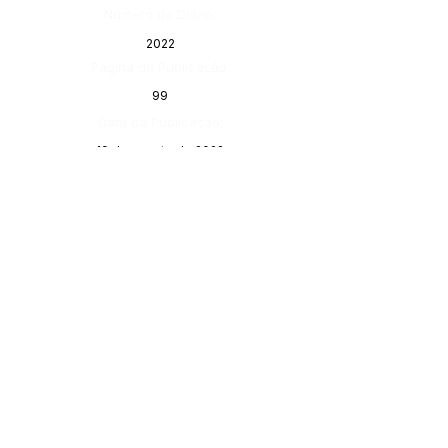
Número do Diário:
2022
Página da Publicação:
99
Data da Publicação:
19 de agosto de 2022
Órgão:
Gabinete do Prefeito
SERVIÇO DE ATENDIMENTO AO 
CIDADÃO (SIC) E OUVIDORIA
Prefeitura de Porto Walter - Estado do 