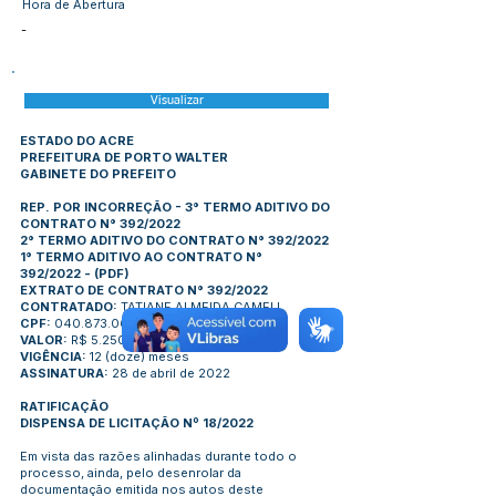
Hora de Abertura
-
Visualizar
ESTADO DO ACRE
PREFEITURA DE PORTO WALTER
GABINETE DO PREFEITO
REP. POR INCORREÇÃO - 3° TERMO ADITIVO DO
CONTRATO N° 392/2022
2° TERMO ADITIVO DO CONTRATO N° 392/2022
1° TERMO ADITIVO AO CONTRATO N°
392/2022
-
(PDF)
EXTRATO DE CONTRATO N° 392/2022
CONTRATADO:
TATIANE ALMEIDA CAMELI
CPF:
040.873.062-59
VALOR:
R$ 5.250,00 mensa
VIGÊNCIA:
12 (doze) meses
ASSINATURA:
28 de abril de 2022
RATIFICAÇÃO
DISPENSA DE LICITAÇÃO Nº 18/2022
Em vista das razões alinhadas durante todo o
processo, ainda, pelo desenrolar da
documentação emitida nos autos deste